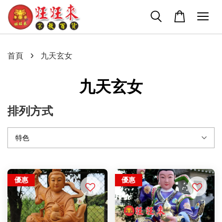
›
首頁
九天玄女
九天玄女
排列方式
優惠
優惠