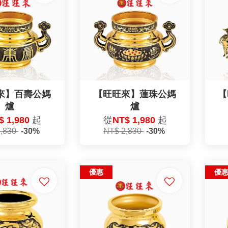
來】百壽公媽
【旺旺來】蓮珠公媽
【
爐
爐
$ 1,980
起
從
NT$ 1,980
起
2,830
-30%
NT$ 2,830
-30%
優惠
優