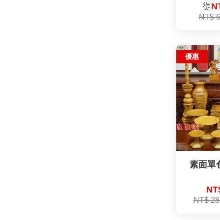
從
N
NT$ 
優惠
素面單
NT$
NT$ 28