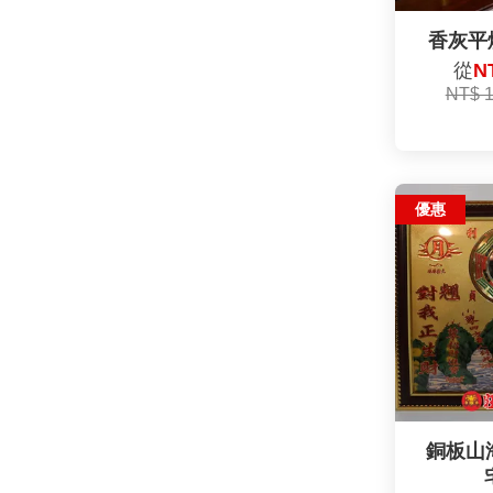
香灰平
從
N
NT$ 
優惠
銅板山海