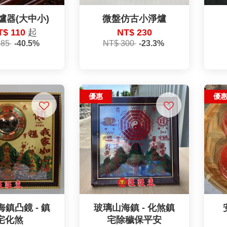
爐器(大中小)
微盤仿古小淨爐
T$ 110
起
NT$ 230
185
-40.5%
NT$ 300
-23.3%
優惠
優
鎮凸鏡 - 鎮
玻璃山海鎮 - 化煞鎮
宅化煞
宅除穢保平安