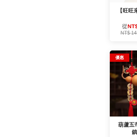
【旺旺
從
NT$
NT$ 14
優惠
葫蘆五