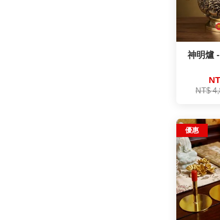
神明爐 
NT
NT$ 4
優惠