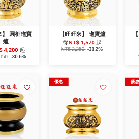
來】 圓框進寶
【旺旺來】 進寶爐
【
爐
從
NT$ 1,570
起
NT$ 2,250
-30.2%
$ 4,200
起
,050
-30.6%
優惠
優