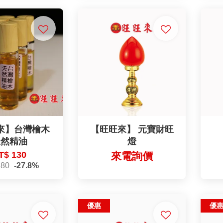
來】台灣檜木
【旺旺來】 元寶財旺
天然精油
燈
T$ 130
來電詢價
180
-27.8%
優惠
優