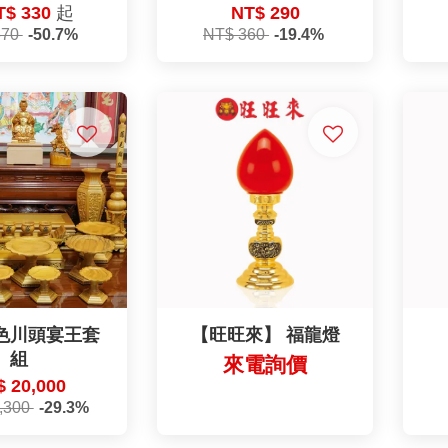
T$ 330
起
NT$ 290
670
-50.7%
NT$ 360
-19.4%
色川頭宴王套
【旺旺來】 福龍燈
組
來電詢價
 20,000
,300
-29.3%