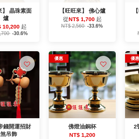
來】 晶珠素面
【旺旺來】 佛心爐
【
爐
從
NT$ 1,700
起
NT$ 2,560
-33.6%
 10,200
起
,700
-30.6%
優惠
優
帝錢開運招財
佛燈油銅杯
2
鎮煞吊飾
NT$ 1,200