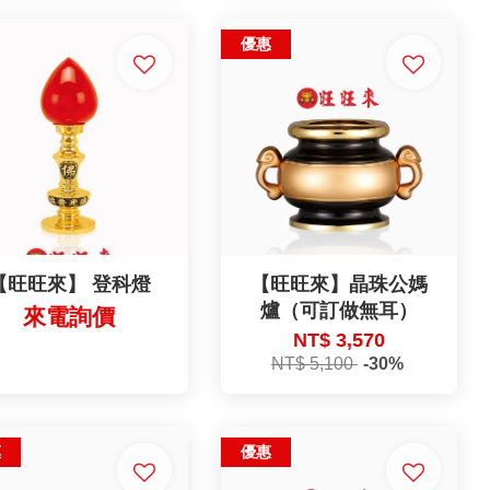
優惠
【旺旺來】 登科燈
【旺旺來】晶珠公媽
爐（可訂做無耳）
來電詢價
NT$ 3,570
NT$ 5,100
-30%
惠
優惠