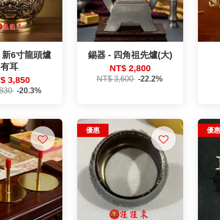
- 新6寸龍頭爐
錫器 - 四角祖先爐(大)
有耳
NT$ 2,800
NT$ 3,600
-22.2%
$ 3,850
,830
-20.3%
優惠
優