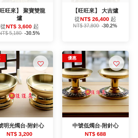
旺旺來】 聚寶雙龍
【旺旺來】 大吉爐
爐
從
NT$ 26,400
起
NT$ 37,800
-30.2%
從
NT$ 3,600
起
NT$ 5,180
-30.5%
惠
優惠
號明光燭台-附針心
中號低燭台-附針心
NT$ 3,200
NT$ 688