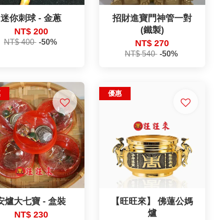
迷你刺球 - 金蔥
招財進寶門神管一對
(鐵製)
NT$ 200
NT$ 400
-50%
NT$ 270
NT$ 540
-50%
惠
優惠
安爐大七寶 - 盒裝
【旺旺來】 佛蓮公媽
爐
NT$ 230