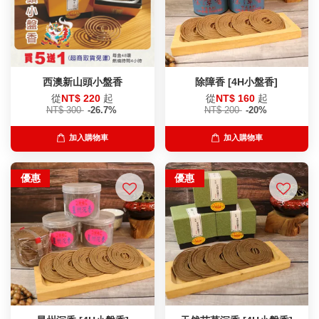
西澳新山頭小盤香
除障香 [4H小盤香]
從
NT$ 220
起
從
NT$ 160
起
NT$ 300
-26.7%
NT$ 200
-20%
加入購物車
加入購物車
優惠
優惠