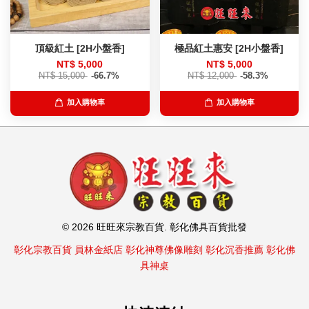
頂級紅土 [2H小盤香]
極品紅土惠安 [2H小盤香]
NT$ 5,000
NT$ 5,000
NT$ 15,000
-66.7%
NT$ 12,000
-58.3%
加入購物車
加入購物車
© 2026 旺旺來宗教百貨. 彰化佛具百貨批發
彰化宗教百貨
員林金紙店
彰化神尊佛像雕刻
彰化沉香推薦
彰化佛
具神桌