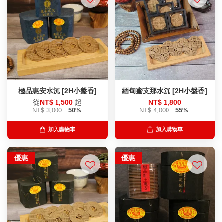
極品惠安水沉 [2H小盤香]
緬甸蜜支那水沉 [2H小盤香]
從
NT$ 1,500
起
NT$ 1,800
NT$ 3,000
-50%
NT$ 4,000
-55%
加入購物車
加入購物車
優惠
優惠