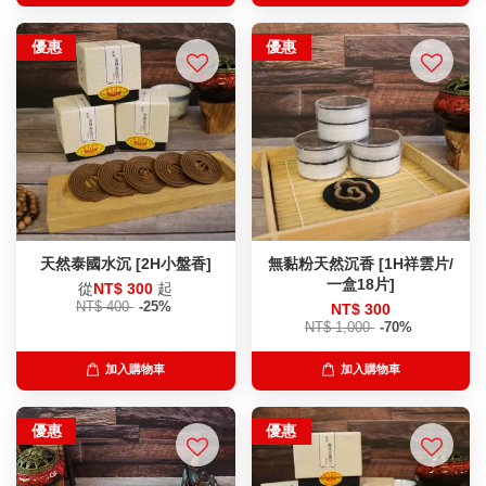
優惠
優惠
天然泰國水沉 [2H小盤香]
無黏粉天然沉香 [1H祥雲片/
一盒18片]
從
NT$ 300
起
NT$ 400
-25%
NT$ 300
NT$ 1,000
-70%
加入購物車
加入購物車
優惠
優惠