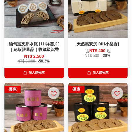
緬甸蜜支那水沉 [1H祥雲片]
天然惠安沉 [4H小盤香]
｜絕版限量品｜收藏級沉香
從
NT$ 400
起
NT$ 500
-20%
NT$ 2,500
NT$ 6,000
-58.3%
加入購物車
加入購物車
優惠
優惠