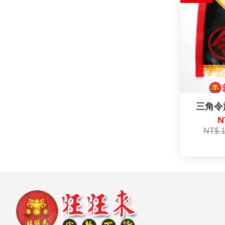
三角令旗
N
NT$ 