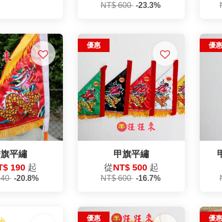
NT$ 600
-23.3%
優惠
優
令旗平繡
甲旗平繡
T$ 190
起
從
NT$ 500
起
240
-20.8%
NT$ 600
-16.7%
優惠
優