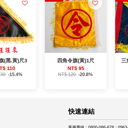
(黑.黃)尺3
四角令旗(黃)1尺
三
T$ 110
NT$ 95
130
-15.4%
NT$ 120
-20.8%
快速連結
客服專線：0800-086-678；0963-