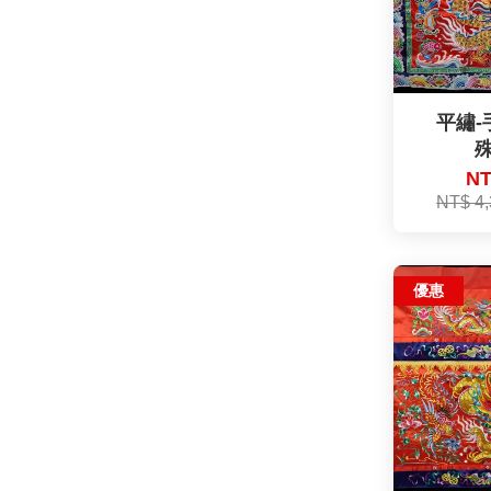
平繡-
殊
NT
NT$ 4
優惠