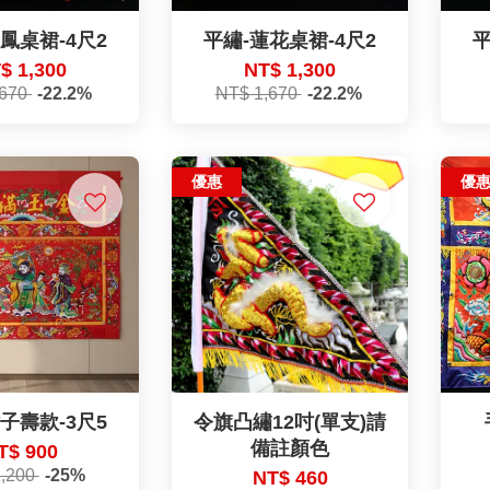
鳳桌裙-4尺2
平繡-蓮花桌裙-4尺2
平
$ 1,300
NT$ 1,300
,670
-22.2%
NT$ 1,670
-22.2%
優惠
優
子壽款-3尺5
令旗凸繡12吋(單支)請
備註顏色
T$ 900
1,200
-25%
NT$ 460