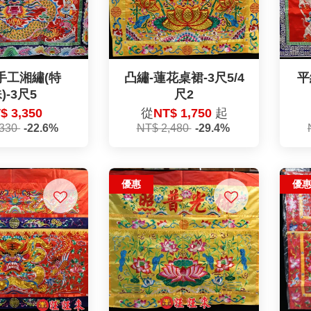
手工湘繡(特
凸繡-蓮花桌裙-3尺5/4
平
)-3尺5
尺2
$ 3,350
從
NT$ 1,750
起
,330
-22.6%
NT$ 2,480
-29.4%
優惠
優