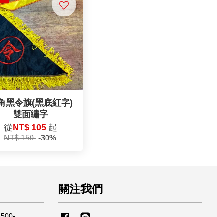
角黑令旗(黑底紅字)
雙面繡字
從
NT$ 105
起
NT$ 150
-30%
關注我們
500-
Facebook
Line