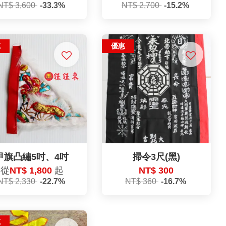
NT$ 3,600
-33.3%
NT$ 2,700
-15.2%
惠
優惠
甲旗凸繡5吋、4吋
掃令3尺(黑)
從
NT$ 1,800
起
NT$ 300
NT$ 2,330
-22.7%
NT$ 360
-16.7%
惠