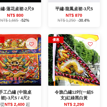
繡-蓮花桌裙-2尺9
平繡-龍鳳桌裙-3尺5
NT$ 800
NT$ 870
NT$ 1,665
-52%
NT$ 1,250
-30.4%
惠
優惠
手工凸繡 (中龍桌
令旗凸繡12吋(一組5
裙)-3尺5 / 4尺2
支)紅綠黑白黃
從
NT$ 2,400
起
NT$ 2,290