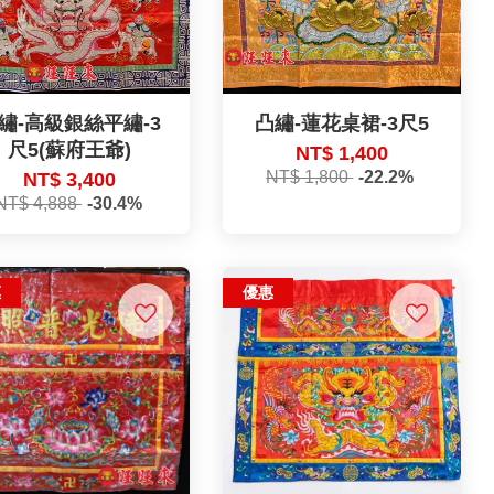
繡-高級銀絲平繡-3
凸繡-蓮花桌裙-3尺5
尺5(蘇府王爺)
NT$ 1,400
NT$ 1,800
-22.2%
NT$ 3,400
NT$ 4,888
-30.4%
惠
優惠