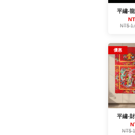
平繡-龍
NT
NT$ 1
優惠
平繡-財
N
NT$ 