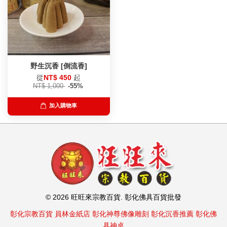
野生沉香 [倒流香]
從
NT$ 450
起
NT$ 1,000
-55%
加入購物車
© 2026 旺旺來宗教百貨. 彰化佛具百貨批發
彰化宗教百貨
員林金紙店
彰化神尊佛像雕刻
彰化沉香推薦
彰化佛
具神桌