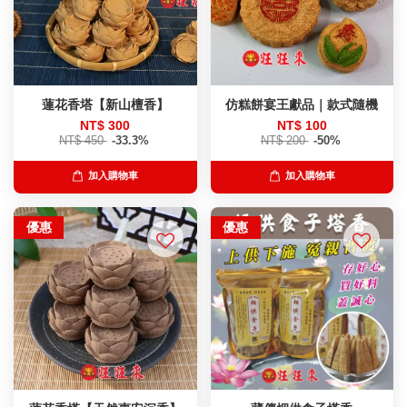
蓮花香塔【新山檀香】
仿糕餅宴王獻品｜款式隨機
NT$ 300
NT$ 100
NT$ 450
-33.3%
NT$ 200
-50%
加入購物車
加入購物車
優惠
優惠