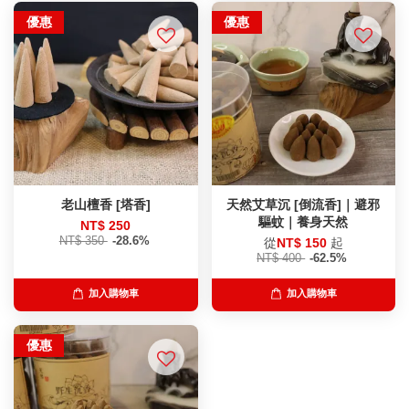
優惠
優惠
老山檀香 [塔香]
天然艾草沉 [倒流香]｜避邪
驅蚊｜養身天然
NT$ 250
NT$ 350
-28.6%
從
NT$ 150
起
NT$ 400
-62.5%
加入購物車
加入購物車
優惠