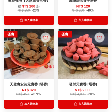
蓮花香塔【天然惠安沉香】
藏傳烟供食子塔香
從
NT$ 200
起
NT$ 120
NT$ 250
-20%
NT$ 200
-40%
加入購物車
加入購物車
優惠
優惠
天然惠安沉元寶香 [塔香]
發財元寶香 [塔香]
NT$ 320
NT$ 2,000
NT$ 450
-28.9%
NT$ 4,000
-50%
加入購物車
加入購物車