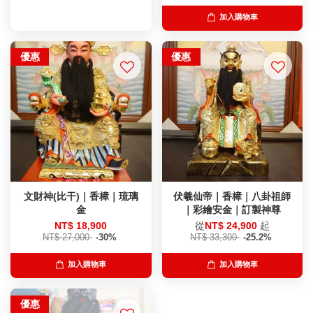
加入購物車
優惠
優惠
文財神(比干)｜香樟｜琉璃
伏羲仙帝｜香樟｜八卦祖師
金
｜彩繪安金｜訂製神尊
NT$ 18,900
從
NT$ 24,900
起
NT$ 27,000
-30%
NT$ 33,300
-25.2%
加入購物車
加入購物車
優惠