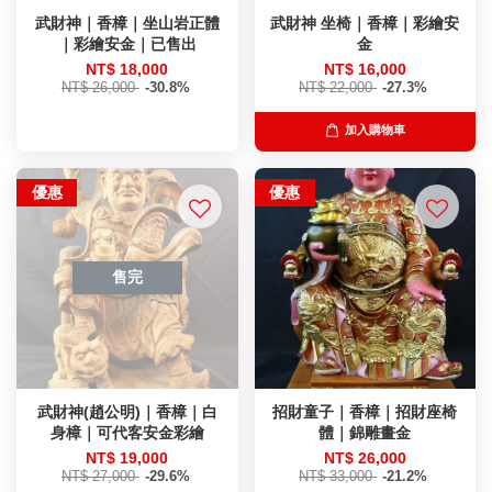
武財神｜香樟｜坐山岩正體
武財神 坐椅｜香樟｜彩繪安
｜彩繪安金｜已售出
金
NT$ 18,000
NT$ 16,000
NT$ 26,000
-30.8%
NT$ 22,000
-27.3%
加入購物車
優惠
優惠
售完
武財神(趙公明)｜香樟｜白
招財童子｜香樟｜招財座椅
身樟｜可代客安金彩繪
體｜錦雕畫金
NT$ 19,000
NT$ 26,000
NT$ 27,000
-29.6%
NT$ 33,000
-21.2%