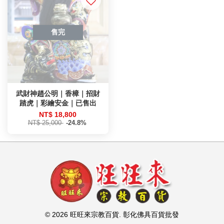
售完
武財神趙公明｜香樟｜招財
踏虎｜彩繪安金｜已售出
NT$ 18,800
NT$ 25,000
-24.8%
© 2026 旺旺來宗教百貨. 彰化佛具百貨批發