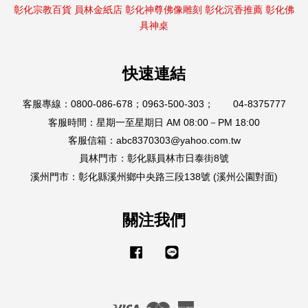
彰化宗教百貨
員林金紙店
彰化神尊佛像雕刻
彰化沉香推薦
彰化佛
具神桌
快速連結
客服專線：0800-086-678；0963-500-303； 04-8375777
客服時間：星期一至星期日 AM 08:00－PM 18:00
客服信箱：abc8370303@yahoo.com.tw
員林門市：彰化縣員林市日泰街8號
溪州門市：彰化縣溪州鄉中央路三段138號 (溪州公園對面)
關注我們
Facebook
Line
Visa
Master
American