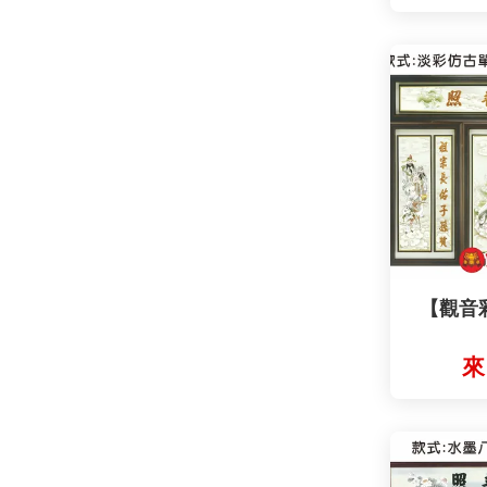
【觀音
來