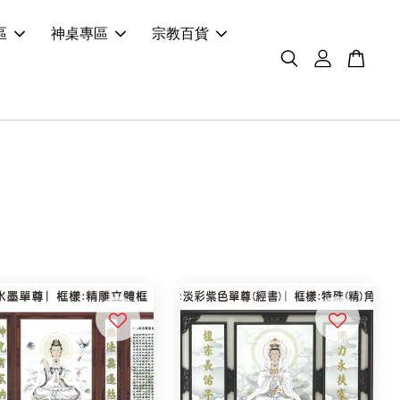
區
神桌專區
宗教百貨