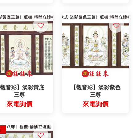
【觀音彩】淡彩黃底
【觀音彩】淡彩紫色
三尊
三尊
來電詢價
來電詢價
惠