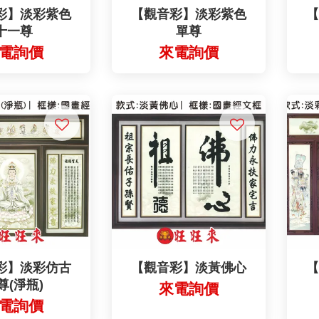
彩】淡彩紫色
【觀音彩】淡彩紫色
十一尊
單尊
電詢價
來電詢價
彩】淡彩仿古
【觀音彩】淡黃佛心
尊(淨瓶)
來電詢價
電詢價