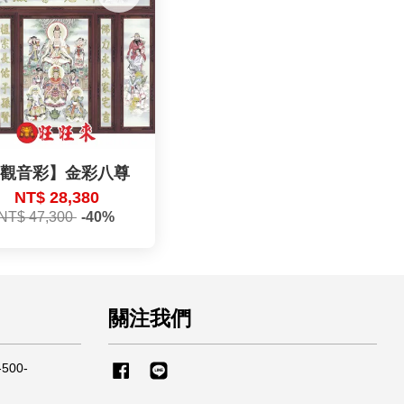
【觀音彩】金彩八尊
NT$ 28,380
NT$ 47,300
-40%
關注我們
500-
Facebook
Line