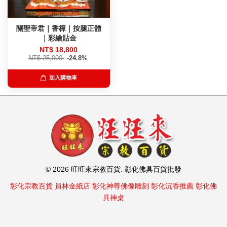
關聖帝君｜香樟｜按腿正體
｜彩繪貼金
NT$ 18,800
NT$ 25,000
-24.8%
加入購物車
© 2026 旺旺來宗教百貨. 彰化佛具百貨批發
彰化宗教百貨
員林金紙店
彰化神尊佛像雕刻
彰化沉香推薦
彰化佛
具神桌