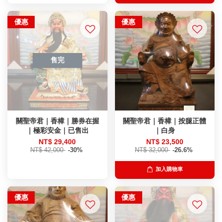
優惠
優惠
售完
關聖帝君｜香樟｜勝券在握
關聖帝君｜香樟｜按腿正體
｜極彩安金｜已售出
｜白身
NT$ 29,400
NT$ 23,500
NT$ 42,000
-30%
NT$ 32,000
-26.6%
加入購物車
優惠
優惠