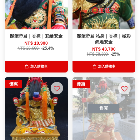
關聖帝君｜香樟｜彩繪安金
關聖帝君 站身｜香樟｜極彩
錦雕安金
NT$ 19,900
NT$ 26,660
-25.4%
NT$ 43,700
NT$ 58,300
-25%
加入購物車
加入購物車
優惠
優惠
售完