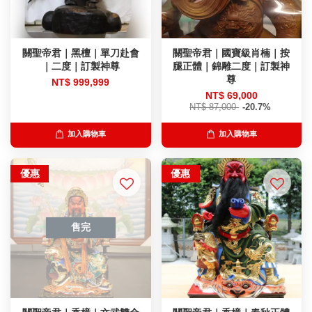
關聖帝君｜黑檀｜單刀赴會
關聖帝君｜國寶級肖楠｜按
｜二度｜訂製神尊
腿正體｜錦雕二度｜訂製神
尊
NT$ 999,999
NT$ 69,000
NT$ 87,000
-20.7%
加入購物車
加入購物車
優惠
優惠
售完