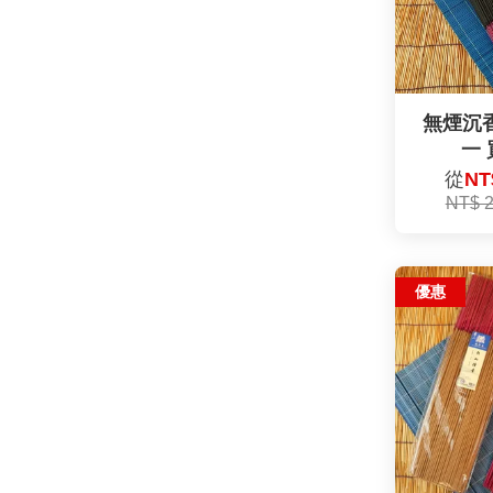
無煙沉香
一
從
NT
NT$ 
優惠