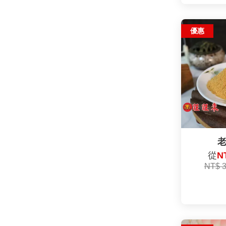
優惠
從
N
NT$ 