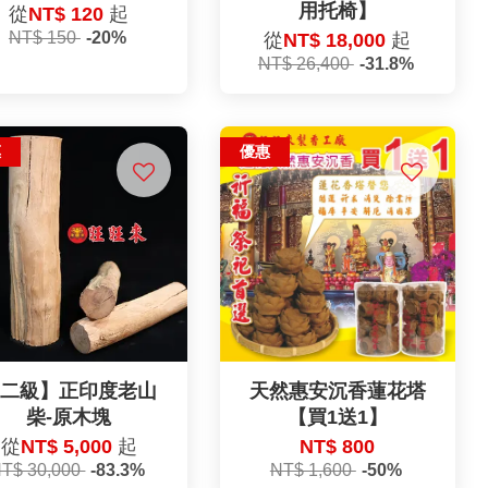
用托椅】
從
NT$ 120
起
NT$ 150
-20%
從
NT$ 18,000
起
NT$ 26,400
-31.8%
惠
優惠
【二級】正印度老山
天然惠安沉香蓮花塔
柴-原木塊
【買1送1】
從
NT$ 5,000
起
NT$ 800
T$ 30,000
-83.3%
NT$ 1,600
-50%