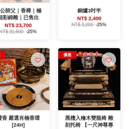
濟公師父｜香樟｜極
銅爐3吋半
細彩錦雕｜已售出
NT$ 2,400
NT$ 3,200
-25%
NT$ 23,700
NT$ 31,600
-25%
惠
優惠
贊香 嚴選肖楠香環
黑檀入檜木雙龍椅 雕
[24H]
刻托椅 【一尺神尊專