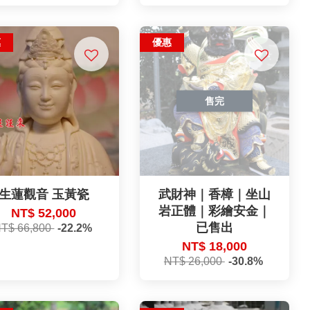
惠
優惠
售完
生蓮觀音 玉黃瓷
武財神｜香樟｜坐山
岩正體｜彩繪安金｜
NT$ 52,000
已售出
T$ 66,800
-22.2%
NT$ 18,000
NT$ 26,000
-30.8%