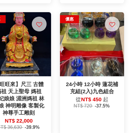
惠
優惠
旺旺來】尺三 古體
24小時 12小時 蓮花補
媽祖 天上聖母 媽祖
充組(2入)九色組合
妃娘娘 湄洲媽祖 林
從
NT$ 450
起
娘 神明雕像 客製化
NT$ 720
-37.5%
神尊手工雕刻
NT$ 22,000
T$ 36,630
-39.9%