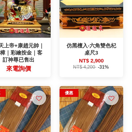
天上帝+康趙元帥｜
仿黑檀入-六角雙色杞
香樟｜彩繪按金｜客
桌尺3
訂神尊已售出
NT$ 2,900
NT$ 4,200
-31%
來電詢價
惠
優惠