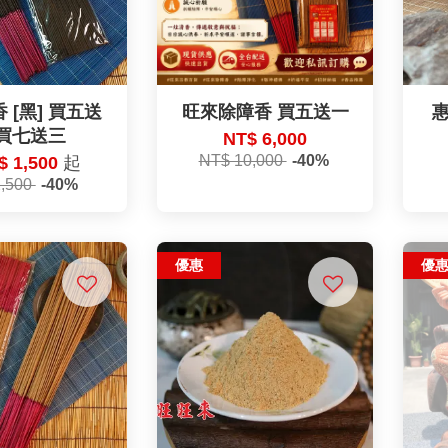
 [黑] 買五送
旺來除障香 買五送一
惠
 買七送三
NT$ 6,000
NT$ 10,000
-40%
$ 1,500
起
2,500
-40%
優惠
優