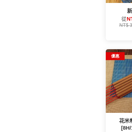
從
N
NT$ 
優惠
花米
[8H