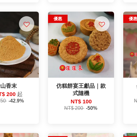
優惠
優
老山香末
仿糕餅宴王獻品｜款
式隨機
T$ 200
起
350
-42.9%
N
NT$ 100
NT$ 200
-50%