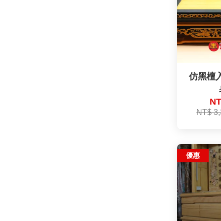
仿黑檀
NT
NT$ 3
優惠