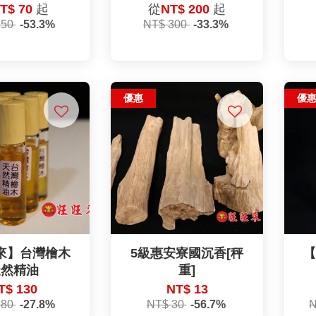
T$ 70
起
從
NT$ 200
起
150
-53.3%
NT$ 300
-33.3%
優惠
優
來】台灣檜木
5級惠安寮國沉香[秤
天然精油
重]
T$ 130
NT$ 13
180
-27.8%
NT$ 30
-56.7%
N