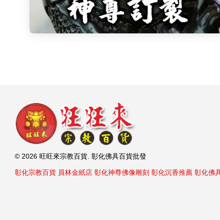
© 2026 旺旺來宗教百貨. 彰化佛具百貨批發
彰化宗教百貨
員林金紙店
彰化神尊佛像雕刻
彰化沉香推薦
彰化佛