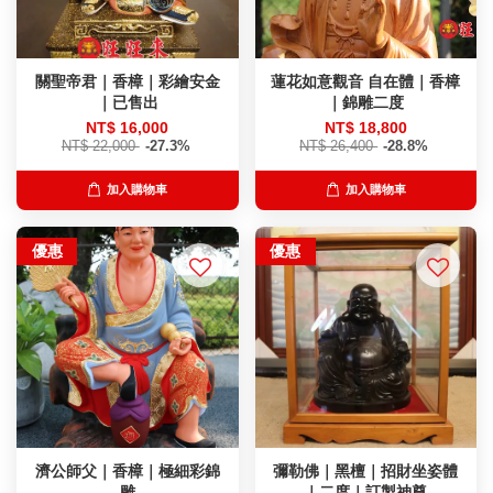
關聖帝君｜香樟｜彩繪安金
蓮花如意觀音 自在體｜香樟
｜已售出
｜錦雕二度
NT$ 16,000
NT$ 18,800
NT$ 22,000
-27.3%
NT$ 26,400
-28.8%
加入購物車
加入購物車
優惠
優惠
濟公師父｜香樟｜極細彩錦
彌勒佛｜黑檀｜招財坐姿體
雕
｜二度｜訂製神尊