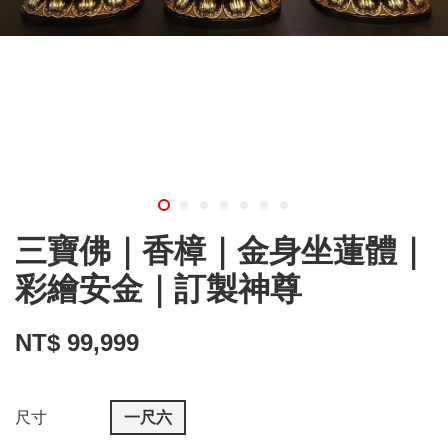
三寶佛｜香樟｜金身坐蓮體｜
彩繪安金｜訂製神尊
NT$ 99,999
尺寸
一尺六