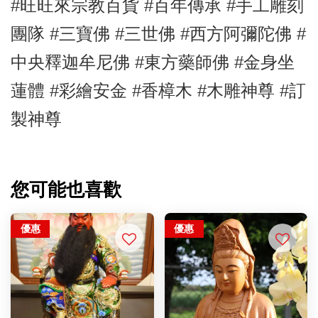
#旺旺來宗教百貨 #百年傳承 #手工雕刻
團隊 #三寶佛
#三世佛
#西方阿彌陀佛
#
中央釋迦牟尼佛
#東方藥師佛
#金身坐
蓮體
#彩繪安金
#香樟
木
#木雕神尊
#訂
製神尊
您可能也喜歡
優惠
優惠