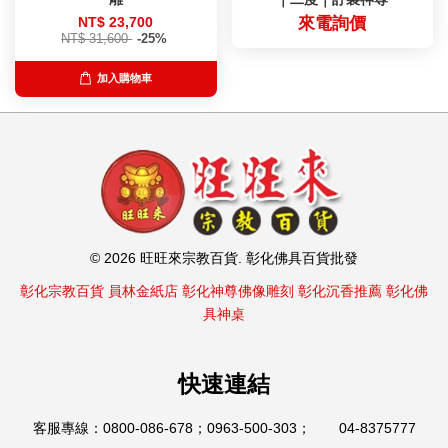
NT$ 23,700
來電詢價
NT$ 31,600
-25%
加入購物車
© 2026 旺旺來宗教百貨. 彰化佛具百貨批發
彰化宗教百貨
員林金紙店
彰化神尊佛像雕刻
彰化沉香推薦
彰化佛
具神桌
快速連結
客服專線：0800-086-678；0963-500-303； 04-8375777