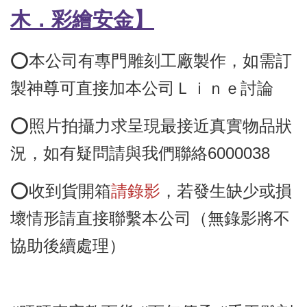
木
．彩繪安金
】
⭕️本公司有專門雕刻工廠製作，如需訂
製神尊可直接加本公司Ｌｉｎｅ討論
⭕️照片拍攝力求呈現最接近真實物品狀
況，如有疑問請與我們聯絡6000038
⭕️收到貨開箱
請錄影
，若發生缺少或損
壞情形請直接聯繫本公司（無錄影將不
協助後續處理）