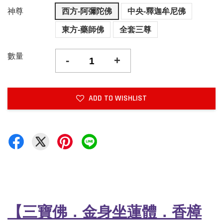
神尊
西方-阿彌陀佛
中央-釋迦牟尼佛
東方-藥師佛
全套三尊
數量
-
+
ADD TO WISHLIST
【三寶佛．金身坐蓮體．香樟