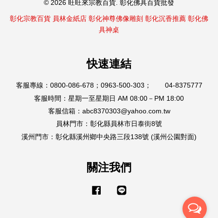
© 2026 旺旺來宗教百貨. 彰化佛具百貨批發
彰化宗教百貨
員林金紙店
彰化神尊佛像雕刻
彰化沉香推薦
彰化佛
具神桌
快速連結
客服專線：0800-086-678；0963-500-303； 04-8375777
客服時間：星期一至星期日 AM 08:00－PM 18:00
客服信箱：abc8370303@yahoo.com.tw
員林門市：彰化縣員林市日泰街8號
溪州門市：彰化縣溪州鄉中央路三段138號 (溪州公園對面)
關注我們
Facebook
Line