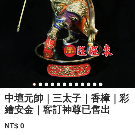
中壇元帥｜三太子｜香樟｜彩
繪安金｜客訂神尊已售出
NT$ 0