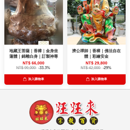
地藏王菩薩｜香樟｜金身坐
濟公禪師｜香樟｜佛法自在
蓮體｜錦雕白身｜訂製神尊
體｜彩繪安金
NT$ 66,000
NT$ 29,800
NT$ 99,000
-33.3%
NT$ 42,000
-29%
加入購物車
加入購物車