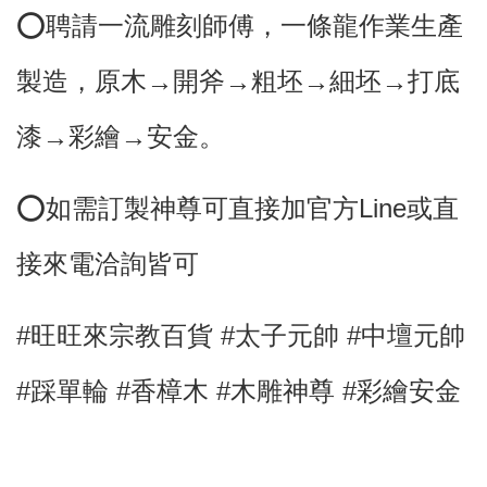
⭕️聘請一流雕刻師傅，
一條龍作業生產
製造，原木→開斧→粗坯→細坯→打底
漆→彩繪→安金。
⭕
如需訂製神尊可直接加官方Line或直
接來電洽詢皆可
#旺旺來宗教百貨 #太子元帥
#中壇元帥
#踩單輪
#香樟木
#木雕神尊 #彩繪安金