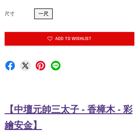
尺寸
一尺
ADD TO WISHLIST
【中壇元帥三太子
-
香樟木 - 彩
繪安金】