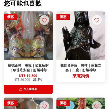
您可能也喜歡
優惠
優惠
福德正神｜香樟｜如意招財
觀世音菩薩｜黑檀｜蓮花立
｜珍珠彩安金｜訂製神尊
姿｜二度｜訂製神尊
NT$ 19,800
來電詢價
NT$ 26,000
-23.8%
加入購物車
優惠
優惠