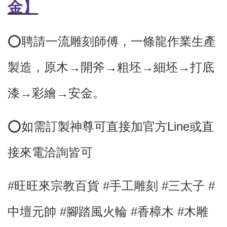
金】
⭕️聘請一流雕刻師傅，
一條龍作業生產
製造，原木→開斧→粗坯→細坯→打底
漆→彩繪→安金。
⭕
如需訂製神尊可直接加官方Line或直
接來電洽詢皆可
#旺旺來宗教百貨 #手工雕刻 #三太子
#
中壇元帥 #腳踏風火輪
#香樟木
#木雕