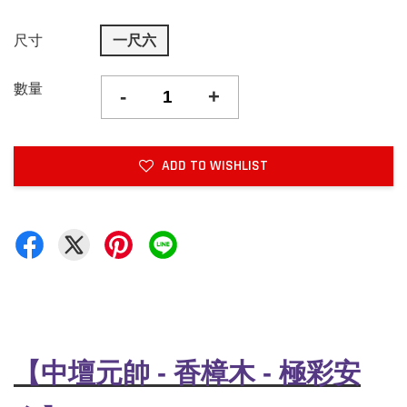
尺寸
一尺六
數量
-
+
ADD TO WISHLIST
【中壇元帥 - 香樟木 - 極彩安