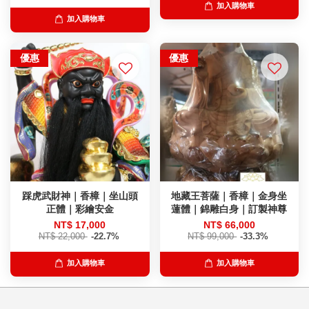
加入購物車
加入購物車
優惠
優惠
踩虎武財神｜香樟｜坐山頭
地藏王菩薩｜香樟｜金身坐
正體｜彩繪安金
蓮體｜錦雕白身｜訂製神尊
NT$ 17,000
NT$ 66,000
NT$ 22,000
-22.7%
NT$ 99,000
-33.3%
加入購物車
加入購物車