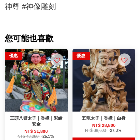
神尊
#神像雕刻
您可能也喜歡
優惠
優惠
三頭八臂太子｜香樟｜彩繪
五龍太子｜香樟｜白身
安金
NT$ 28,800
NT$ 39,600
-27.3%
NT$ 31,800
NT$ 43,290
-26.5%