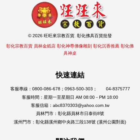
© 2026 旺旺來宗教百貨. 彰化佛具百貨批發
彰化宗教百貨
員林金紙店
彰化神尊佛像雕刻
彰化沉香推薦
彰化佛
具神桌
快速連結
客服專線：0800-086-678；0963-500-303； 04-8375777
客服時間：星期一至星期日 AM 08:00－PM 18:00
客服信箱：abc8370303@yahoo.com.tw
員林門市：彰化縣員林市日泰街8號
溪州門市：彰化縣溪州鄉中央路三段138號 (溪州公園對面)