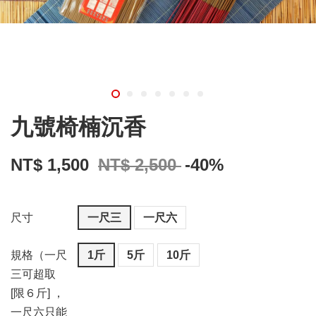
九號椅楠沉香
NT$ 1,500
NT$ 2,500
-40%
尺寸
一尺三
一尺六
規格（一尺
1斤
5斤
10斤
三可超取
[限６斤] ，
一尺六只能