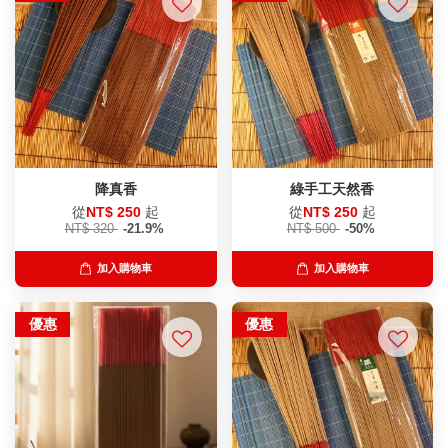
降真香
綠手工天然香
從
NT$ 250
起
從
NT$ 250
起
NT$ 320
-21.9%
NT$ 500
-50%
加入購物車
加入購物車
優惠
優惠