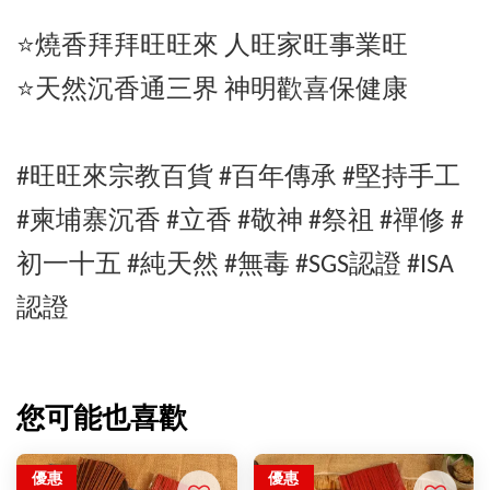
⭐️燒香拜拜旺旺來 人旺家旺事業旺
⭐️天然沉香通三界 神明歡喜保健康
#旺旺來宗教百貨 #百年傳承 #堅持手工
#
柬埔寨沉香
#立香 #敬神 #祭祖 #禪修 #
初一十五 #純天然 #無毒 #SGS認證 #ISA
認證
您可能也喜歡
優惠
優惠