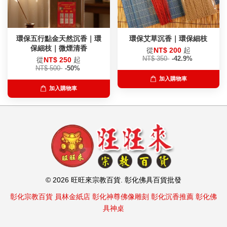
環保五行點金天然沉香｜環
環保艾草沉香｜環保細枝
保細枝｜微煙清香
從
NT$ 200
起
NT$ 350
-42.9%
從
NT$ 250
起
NT$ 500
-50%
加入購物車
加入購物車
© 2026 旺旺來宗教百貨. 彰化佛具百貨批發
彰化宗教百貨
員林金紙店
彰化神尊佛像雕刻
彰化沉香推薦
彰化佛
具神桌