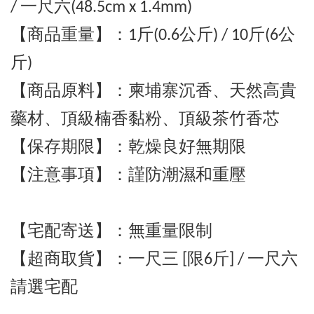
/ 一尺六(48.5cm x 1.4mm)
【商品重量】：1斤(0.6公斤) / 10斤
(6公
斤)
【商品原料】：柬埔寨沉香、天然高貴
藥材
、
頂級
楠香黏粉、頂級茶竹香芯
【保存期限】：乾燥良好無期限
【注意事項】：謹防潮濕和重壓
【宅配寄送】
：
無重量限制
【超商取貨】
：一尺三 [
限6斤] / 一尺六
請選宅配