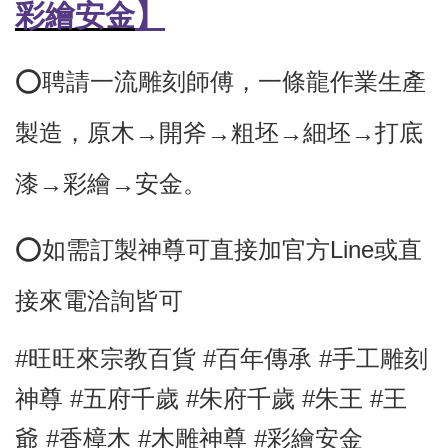
彩繪安金
】
⭕️聘請一流雕刻師傅，
一條龍作業生產
製造，原木→開斧→粗坯→細坯→打底
漆→彩繪→安金。
⭕
如需訂製神尊可直接加官方Line或直
接來電洽詢皆可
#旺旺來宗教百貨 #百年傳承 #手工雕刻
神尊 #五府千歲
#朱府千歲 #朱王 #王
爺
#香樟木
#木雕神尊 #彩繪安金