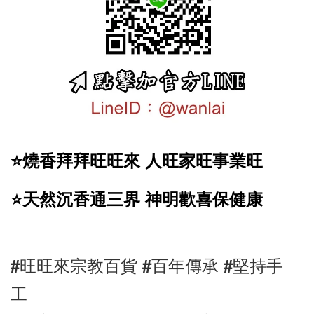
⭐️燒香拜拜旺旺來 人旺家旺事業旺
⭐️天然沉香通三界 神明歡喜保健康
#旺旺來宗教百貨 #百年傳承 #堅持手
工 