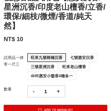
星洲沉香/印度老山檀香/立香/
環保/細枝/微煙/香道/純天
然】
NT$ 10
試用品一律
旺來九號椅楠沉香
七號惠安沉香
寄一尺三
三號星洲沉香
旺來老山檀香
4HR惠安小盤香4種各一
數量
-
+
ADD TO WISHLIST