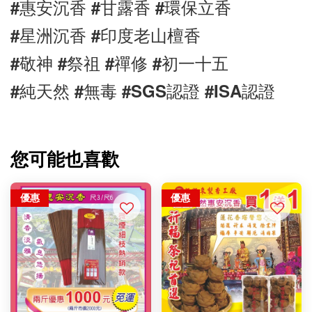
#惠安沉香 #甘露香 #環保立香 
#星洲沉香 #印度老山檀香
#敬神 #祭祖 #禪修 #初一十五 
#純天然 #無毒 #SGS認證 #ISA認證
您可能也喜歡
優惠
優惠