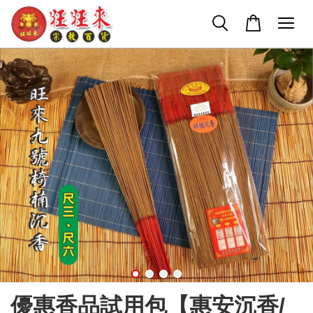
優惠香品試用包【惠安沉香/