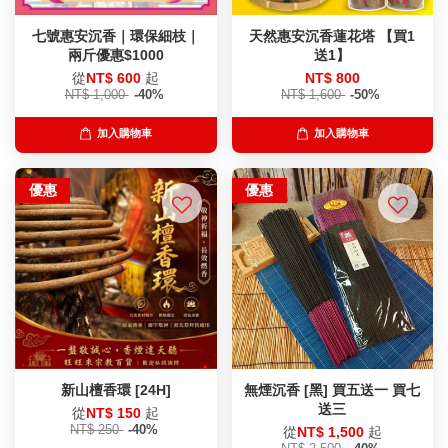
七號惠安沉香｜環保細枝｜
天然惠安沉香蓮花塔 【買1
兩斤優惠$1000
送1】
從
NT$ 600
起
NT$ 800
NT$ 1,000
-40%
NT$ 1,600
-50%
加入購物車
加入購物車
優惠
優惠
新山檀香環 [24H]
無煙沉香 [黑] 買五送一 買七
送三
從
NT$ 150
起
NT$ 250
-40%
從
NT$ 1,500
起