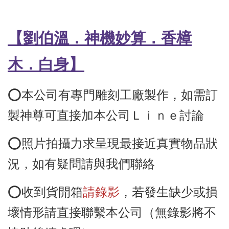
【劉伯溫．神機妙算．香樟
木
．白身
】
⭕️本公司有專門雕刻工廠製作，如需訂
製神尊可直接加本公司Ｌｉｎｅ討論
⭕️照片拍攝力求呈現最接近真實物品狀
況，如有疑問請與我們聯絡
⭕️收到貨開箱
請錄影
，若發生缺少或損
壞情形請直接聯繫本公司（無錄影將不