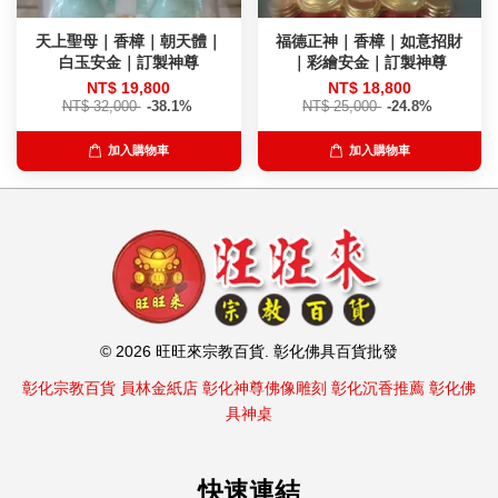
天上聖母｜香樟｜朝天體｜
福德正神｜香樟｜如意招財
白玉安金｜訂製神尊
｜彩繪安金｜訂製神尊
NT$ 19,800
NT$ 18,800
NT$ 32,000
-38.1%
NT$ 25,000
-24.8%
加入購物車
加入購物車
© 2026 旺旺來宗教百貨. 彰化佛具百貨批發
彰化宗教百貨
員林金紙店
彰化神尊佛像雕刻
彰化沉香推薦
彰化佛
具神桌
快速連結