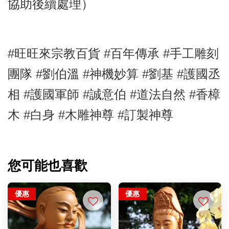
協助後續處理）
#旺旺來宗教百貨 #百年傳承 #手工雕刻
團隊 #劉伯溫
#神機妙算
#
劉基
#護國丞
相 #護國軍師
#
誠意伯
#
道法自然
#香樟
木
#白身
#木雕神尊
#訂製神尊
您可能也喜歡
優惠
優惠