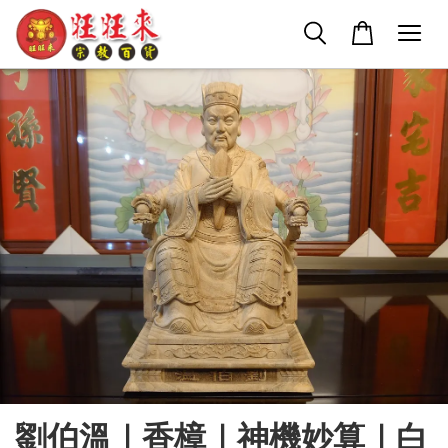
劉伯溫｜香樟｜神機妙算｜白