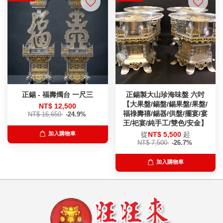
正錫 - 福壽燭台 一尺三
正錫製大山珍海味盤 六吋
【大果盤/錫盤/錫果盤/果盤/
NT$ 12,500
福祿壽禧/錫器/供盤/擺宴/宴
NT$ 16,650
-24.9%
王/祀宴/純手工/雙色/安金】
從
NT$ 5,500
起
加入購物車
NT$ 7,500
-26.7%
加入購物車