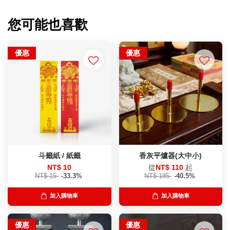
您可能也喜歡
優惠
優惠
斗籤紙 / 紙籤
香灰平爐器(大中小)
NT$ 10
從
NT$ 110
起
NT$ 15
-33.3%
NT$ 185
-40.5%
加入購物車
加入購物車
優惠
優惠