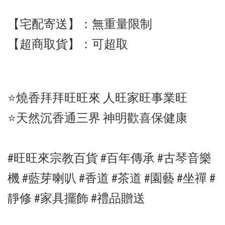
【宅配寄送】
：
無重量限制
【超商取貨】
：可超取
⭐️燒香拜拜旺旺來 人旺家旺事業旺
⭐️天然沉香通三界 神明歡喜保健康
#旺旺來宗教百貨 #百年傳承 #
古琴音樂
機
#
藍芽喇叭
#香道
#茶道 #園藝 #坐禪
#
靜修
#家具擺飾
#禮品贈送