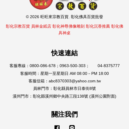
© 2026 旺旺來宗教百貨. 彰化佛具百貨批發
彰化宗教百貨
員林金紙店
彰化神尊佛像雕刻
彰化沉香推薦
彰化佛
具神桌
快速連結
客服專線：0800-086-678；0963-500-303； 04-8375777
客服時間：星期一至星期日 AM 08:00－PM 18:00
客服信箱：abc8370303@yahoo.com.tw
員林門市：彰化縣員林市日泰街8號
溪州門市：彰化縣溪州鄉中央路三段138號 (溪州公園對面)
關注我們
Facebook
Line