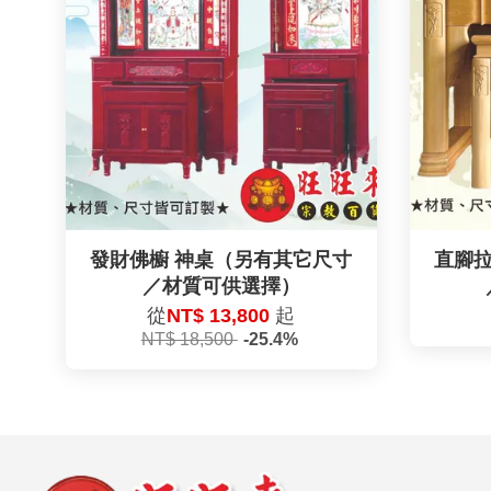
發財佛櫥 神桌（另有其它尺寸
直腳拉
／材質可供選擇）
從
NT$ 13,800
起
NT$ 18,500
-25.4%