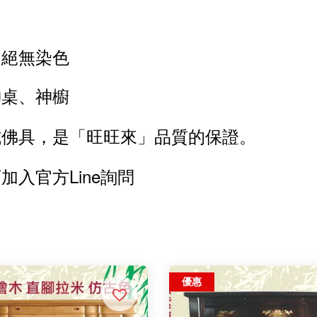
、絕無染色
神桌、神櫥
式佛具，是「旺旺來」品質的保證。
入官方Line詢問
優惠