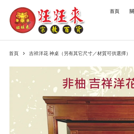
首頁
›
首頁
吉祥洋花 神桌（另有其它尺寸／材質可供選擇）