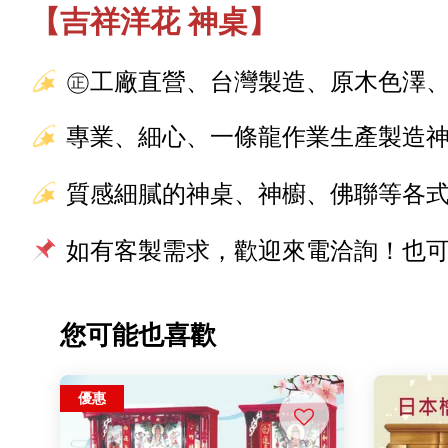
【吉祥洋花 神桌】
㊣工廠直營、台灣製造、原木色澤
專業、細心、一條龍作業生產製造
質感細膩的神桌、神櫥、佛聯等各
如有客製需求，歡迎來電洽詢！也可加
您可能也喜歡
優惠