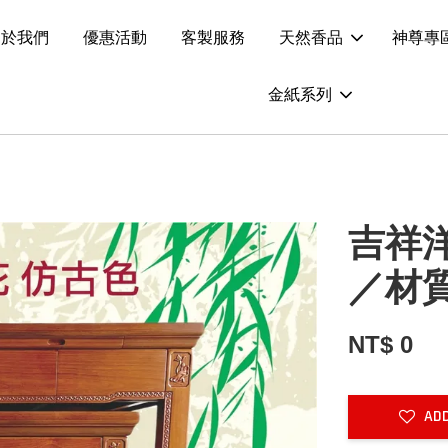
關於我們
優惠活動
客製服務
天然香品
神尊專
金紙系列
吉祥
／材
NT$ 0
ADD