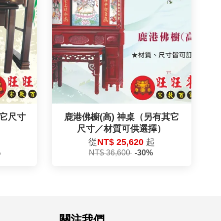
其它尺寸
鹿港佛櫥(高) 神桌（另有其它
）
尺寸／材質可供選擇）
起
從
NT$ 25,620
起
%
NT$ 36,600
-30%
關注我們