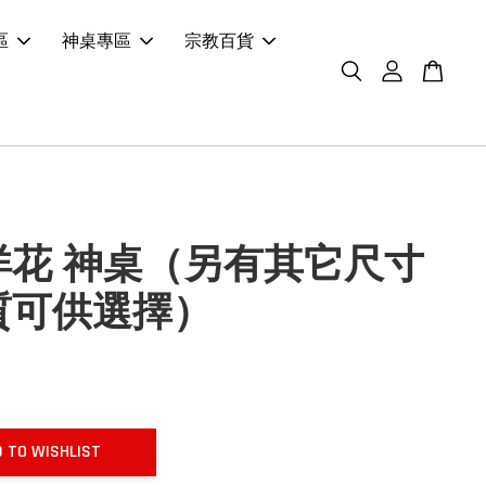
區
神桌專區
宗教百貨
洋花 神桌（另有其它尺寸
質可供選擇）
 TO WISHLIST