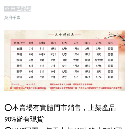
※ 白色龍袍
吳府千歲
⭕️本賣場有實體門市銷售，上架產品
90%皆有現貨