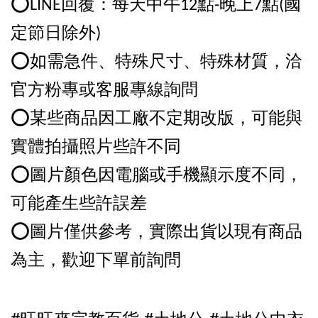
⭕️LINE回覆：每天中午12點-晚上7點(國
定節日除外)
⭕️如需急件、特殊尺寸、特殊材質，洽
官方粉專或客服專線詢問
⭕️某些商品因工廠不定期改版，可能與
實體拍攝照片些許不同
⭕️圖片顏色因電腦或手機顯示度不同，
可能產生些許誤差
⭕️圖片僅供參考，實際出貨以現有商品
為主，歡迎下單前詢問
#旺旺來宗教百貨 #土地公 #土地公中衣 