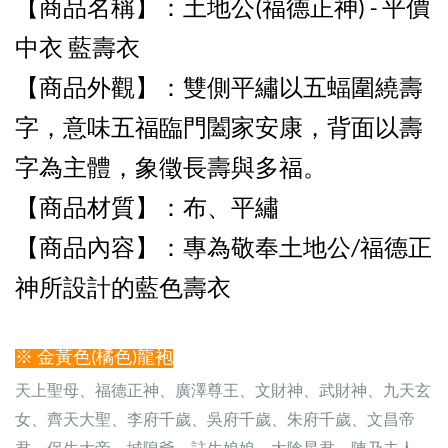
【商品名稱】：土地公(福德正神) - 平價
中衣 藍壽衣
【商品外觀
】：雙側平繡以五蝠圍繞壽
字，意味五福臨門闔家安康，背面以壽
字
為主體，象徵長壽與多福。
【商品
材質】：布
、平繡
【商品內容
】：專為敬奉土地公/福德正
神所設計的藍色壽衣
※ 金黃色(橘色)龍袍
天上聖母、福德正神、廣澤尊王、文財神、武財神、九天玄
女、齊天大聖、李府千歲、吳府千歲、朱府千歲、文昌帝
君、保生大帝、城隍爺、註生娘娘、太陰星君、陳乃夫人、