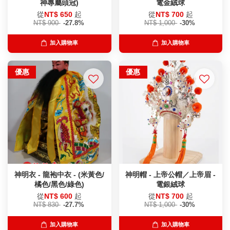
神專屬頭冠)
電金絨球
從
NT$ 650
起
從
NT$ 700
起
NT$ 900
-27.8%
NT$ 1,000
-30%
加入購物車
加入購物車
優惠
優惠
神明衣 - 龍袍中衣 - (米黃色/
神明帽 - 上帝公帽／上帝眉 -
橘色/黑色/綠色)
電銀絨球
從
NT$ 600
起
從
NT$ 700
起
NT$ 830
-27.7%
NT$ 1,000
-30%
加入購物車
加入購物車