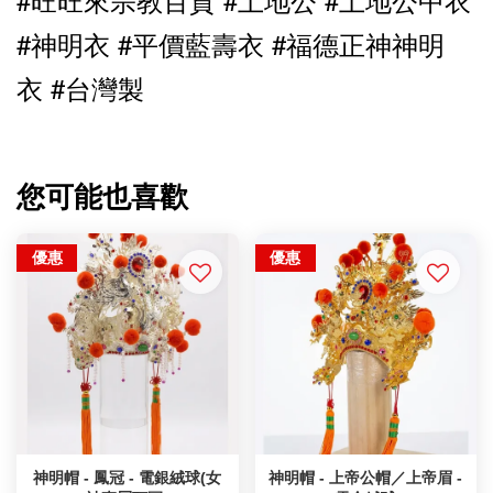
#神明衣 #平價藍壽衣 
#福德正神神明
衣 #台灣製
您可能也喜歡
優惠
優惠
神明帽 - 鳳冠 - 電銀絨球(女
神明帽 - 上帝公帽／上帝眉 -