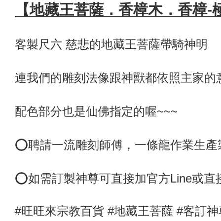
【地藏王菩薩．香樟木
．
香樟-
客製尺六 慈悲的地藏王菩薩帶騎神明
連我們的雕刻法像跟神獸都依照主家的
配色部分也是仙佛指定的喔~~~
⭕️聘請一流雕刻師傅，
一條龍作業生產
⭕
如需訂製神尊可直接加官方Line或
#旺旺來宗教百貨 #地藏王菩薩
#客訂神