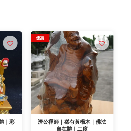
優惠
體｜彩
濟公禪師｜稀有黃楊木｜佛法
自在體｜二度