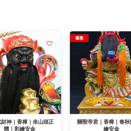
優惠
武財神｜香樟｜坐山頭正
關聖帝君｜香樟｜春秋
體｜彩繪安金
繪安金