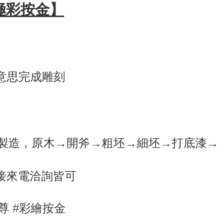
極彩按金
】
意思完成雕刻
製造，原木→開斧→粗坯→細坯→打底漆
直接來電洽詢皆可
尊 #彩繪按金