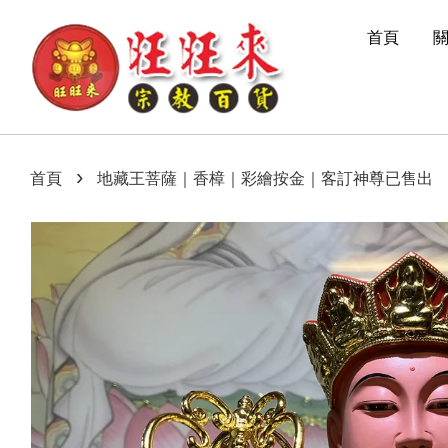
首頁
›
首頁
地藏王菩薩｜香樟｜彩繪按金｜客訂神尊已售出