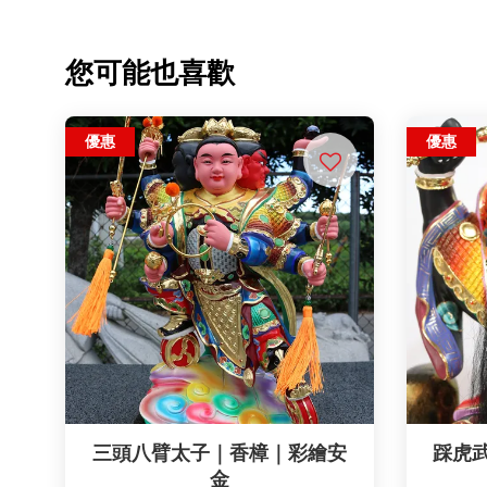
您可能也喜歡
優惠
優惠
三頭八臂太子｜香樟｜彩繪安
踩虎
金