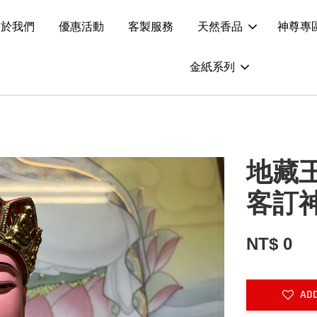
關於我們
優惠活動
客製服務
天然香品
神尊專
金紙系列
地藏
客訂
NT$ 0
ADD