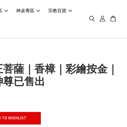
區
神桌專區
宗教百貨
王菩薩｜香樟｜彩繪按金｜
神尊已售出
 TO WISHLIST