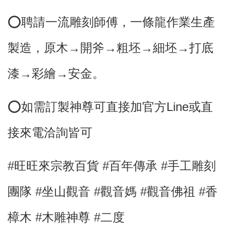
⭕️聘請一流雕刻師傅，
一條龍作業生產
製造，原木→開斧→粗坯→細坯→打底
漆→彩繪→安金。
⭕
如需訂製神尊可直接加官方Line或直
接來電洽詢皆可
#旺旺來宗教百貨 #百年傳承 #手工雕刻
團隊 #坐山觀音
#觀音媽 #觀音佛祖
#香
樟木
#木雕神尊 #二度