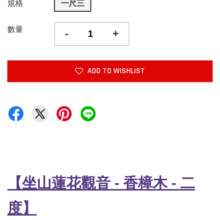
規格
一尺三
數量
-
+
ADD TO WISHLIST
【坐山蓮花觀音
-
香樟木 - 二
度】