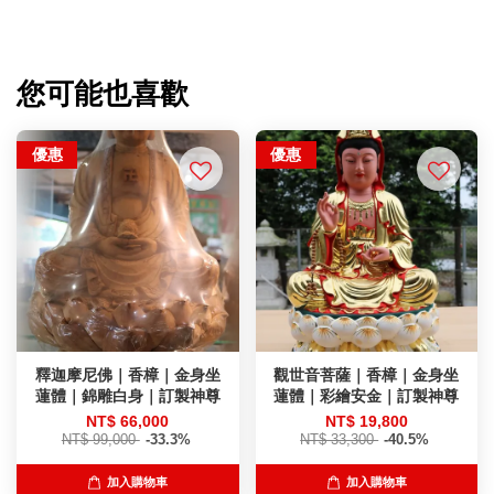
您可能也喜歡
優惠
優惠
釋迦摩尼佛｜香樟｜金身坐
觀世音菩薩｜香樟｜金身坐
蓮體｜錦雕白身｜訂製神尊
蓮體｜彩繪安金｜訂製神尊
NT$ 66,000
NT$ 19,800
NT$ 99,000
-33.3%
NT$ 33,300
-40.5%
加入購物車
加入購物車