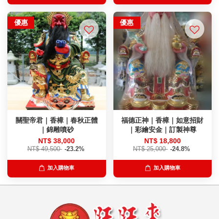
優惠
優惠
關聖帝君｜香樟｜春秋正體
福德正神｜香樟｜如意招財
｜錦雕噴砂
｜彩繪安金｜訂製神尊
NT$ 38,000
NT$ 18,800
NT$ 49,500
-23.2%
NT$ 25,000
-24.8%
加入購物車
加入購物車