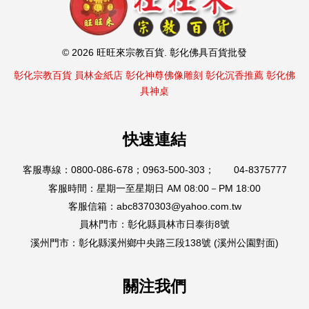
© 2026 旺旺來宗教百貨. 彰化佛具百貨批發
彰化宗教百貨
員林金紙店
彰化神尊佛像雕刻
彰化沉香推薦
彰化佛
具神桌
快速連結
客服專線：0800-086-678；0963-500-303； 04-8375777
客服時間：星期一至星期日 AM 08:00－PM 18:00
客服信箱：abc8370303@yahoo.com.tw
員林門市：彰化縣員林市日泰街8號
溪州門市：彰化縣溪州鄉中央路三段138號 (溪州公園對面)
關注我們