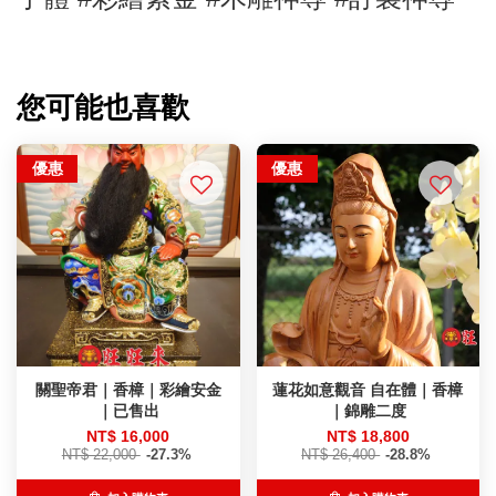
您可能也喜歡
優惠
優惠
關聖帝君｜香樟｜彩繪安金
蓮花如意觀音 自在體｜香樟
｜已售出
｜錦雕二度
NT$ 16,000
NT$ 18,800
NT$ 22,000
-27.3%
NT$ 26,400
-28.8%