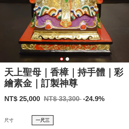
天上聖母｜香樟｜持手體｜彩
繪素金｜訂製神尊
NT$ 25,000
NT$ 33,300
-24.9%
尺寸
一尺三