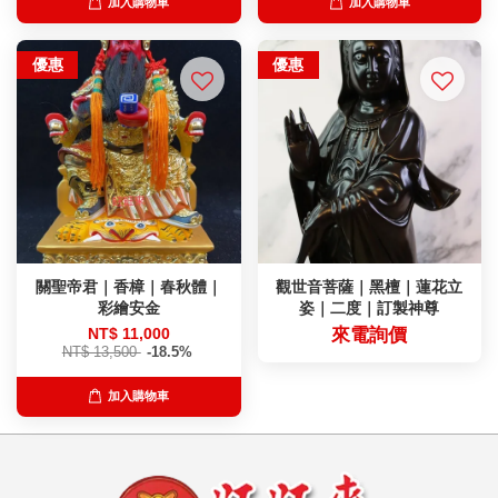
加入購物車
加入購物車
優惠
優惠
關聖帝君｜香樟｜春秋體｜
觀世音菩薩｜黑檀｜蓮花立
彩繪安金
姿｜二度｜訂製神尊
NT$ 11,000
來電詢價
NT$ 13,500
-18.5%
加入購物車