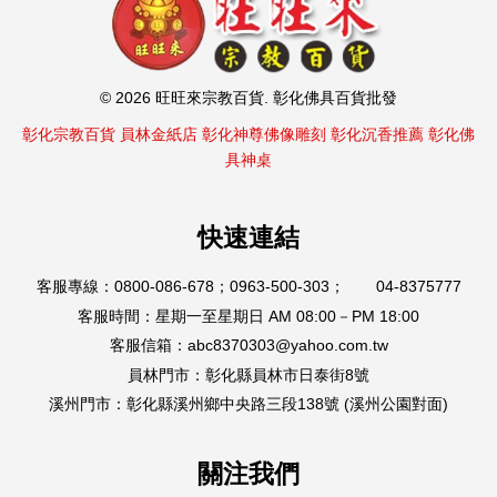
© 2026 旺旺來宗教百貨. 彰化佛具百貨批發
彰化宗教百貨
員林金紙店
彰化神尊佛像雕刻
彰化沉香推薦
彰化佛
具神桌
快速連結
客服專線：0800-086-678；0963-500-303； 04-8375777
客服時間：星期一至星期日 AM 08:00－PM 18:00
客服信箱：abc8370303@yahoo.com.tw
員林門市：彰化縣員林市日泰街8號
溪州門市：彰化縣溪州鄉中央路三段138號 (溪州公園對面)
關注我們