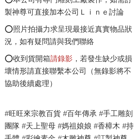
製神尊可直接加本公司Ｌｉｎｅ討論
⭕️照片拍攝力求呈現最接近真實物品狀
況，如有疑問請與我們聯絡
⭕️收到貨開箱
請錄影
，若發生缺少或損
壞情形請直接聯繫本公司（無錄影將不
協助後續處理）
#旺旺來宗教百貨 #百年傳承 #手工雕刻
團隊 #天上聖母
#媽祖娘娘
#香樟
木
#持
手體
#彩繪素金
#木雕神尊
#訂製神尊