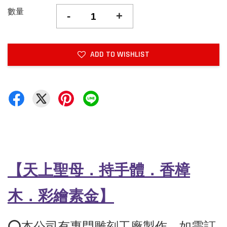
數量
-
+
ADD TO WISHLIST
【天上聖母．持手體．香樟
木
．彩繪素金
】
⭕️本公司有專門雕刻工廠製作，如需訂