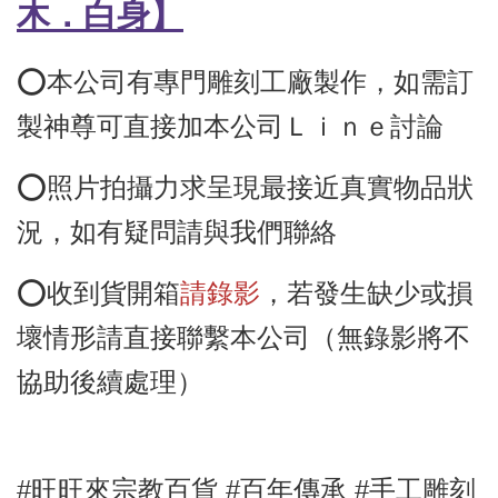
木
．
白身】
⭕️本公司有專門雕刻工廠製作，如需訂
製神尊可直接加本公司Ｌｉｎｅ討論
⭕️照片拍攝力求呈現最接近真實物品狀
況，如有疑問請與我們聯絡
⭕️收到貨開箱
請錄影
，若發生缺少或損
壞情形請直接聯繫本公司（無錄影將不
協助後續處理）
#旺旺來宗教百貨 #百年傳承 #手工雕刻