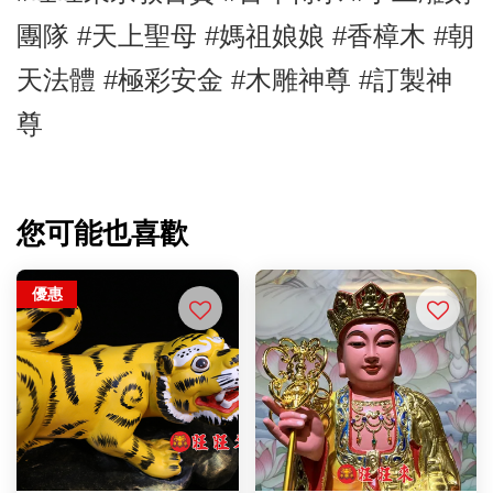
團隊 #天上聖母
#媽祖娘娘
#香樟
木
#朝
天法體
#極彩安金
#木雕神尊
#訂製神
尊
您可能也喜歡
優惠