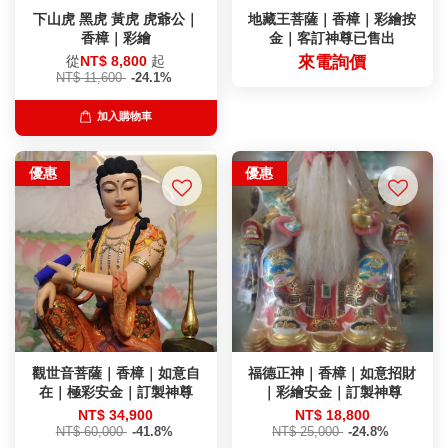
下山虎 黑虎 黃虎 虎爺公｜
地藏王菩薩｜香樟｜彩繪按
香樟｜彩繪
金｜客訂神尊已售出
從
NT$ 8,800
起
來電詢價
NT$ 11,600
-24.1%
加入購物車
優惠
優惠
觀世音菩薩｜香樟｜如意自
福德正神｜香樟｜如意招財
在｜極彩安金｜訂製神尊
｜彩繪安金｜訂製神尊
NT$ 34,900
NT$ 18,800
NT$ 60,000
-41.8%
NT$ 25,000
-24.8%