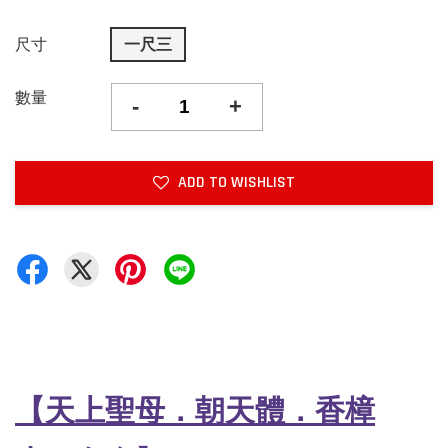
尺寸
一尺三
數量
-
+
ADD TO WISHLIST
【天上聖母．朝天體．香樟