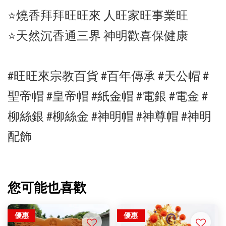
⭐️燒香拜拜旺旺來 人旺家旺事業旺
⭐️天然沉香通三界 神明歡喜保健康
#旺旺來宗教百貨 #百年傳承 #
天公帽
#
聖帝帽
#皇帝帽
#紙金帽
#電銀
#電金 #
柳絲銀 #柳絲金
#神明帽
#神尊帽
#神明
配飾
您可能也喜歡
優惠
優惠