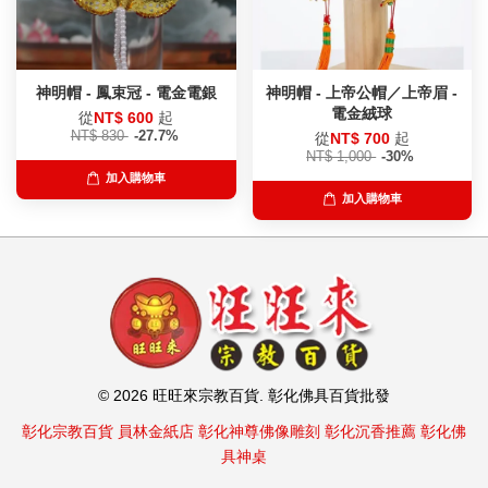
神明帽 - 鳳束冠 - 電金電銀
神明帽 - 上帝公帽／上帝眉 -
電金絨球
從
NT$ 600
起
NT$ 830
-27.7%
從
NT$ 700
起
NT$ 1,000
-30%
加入購物車
加入購物車
© 2026 旺旺來宗教百貨. 彰化佛具百貨批發
彰化宗教百貨
員林金紙店
彰化神尊佛像雕刻
彰化沉香推薦
彰化佛
具神桌