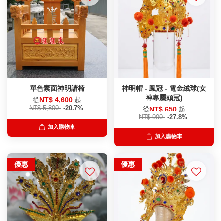
單色素面神明請椅
神明帽 - 鳳冠 - 電金絨球(女
神專屬頭冠)
從
NT$ 4,600
起
NT$ 5,800
-20.7%
從
NT$ 650
起
NT$ 900
-27.8%
加入購物車
加入購物車
優惠
優惠