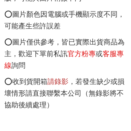
⭕️圖
片顏色因電腦或手機顯示度不同，
可能產生些許誤差
⭕️圖片僅供參考
，皆已實際出貨商品為
主
，歡迎下單前
私訊
官方粉專
或
客服專
線
詢問
⭕️收到貨開箱
請錄影
，若發生缺少或損
壞情形請直接聯繫本公司（無錄影將不
協助後續處理）