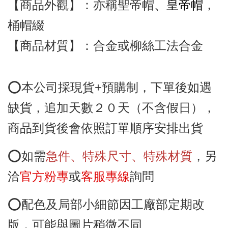
【商品外觀
】：亦稱聖帝帽
、皇帝帽
，
桶帽
綴
【商品
材質】：合金或
柳絲工法
合金
⭕️本公司採現貨+預購制，下單後如遇
缺貨
，追加天數２０天（不含假日）
，
商品到貨後會依照訂單順序安排出貨
⭕️如需
急件、特殊尺寸
、特殊材質
，另
洽
官方粉專
或
客服專線
詢問
⭕️配色及局部小細節
因工廠部定期改
版
，可能與圖片稍微不同