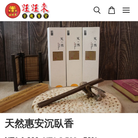
天然惠安沉臥香