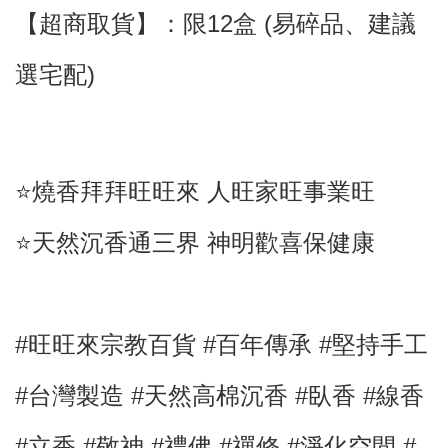
【超商取貨】
：限12盒 (
易碎品
、建議
選宅配)
⭐️燒香拜拜旺旺來 人旺家旺事業旺
⭐️天然沉香通三界 神明歡喜保健康
#旺旺來宗教百貨 #百年傳承 #堅持手工
#台灣製造
#
天然
高棉沉香
#臥香
#線
香
#立香
#敬神
#禮佛
#禪修
#淨化空間
#