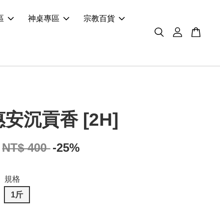
區
神桌專區
宗教百貨
安沉貢香 [2H]
NT$ 400
-25%
規格
1斤