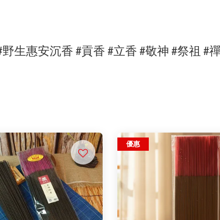
#
野生惠安沉
香
#貢香
#立香 #敬神 #祭祖 #
優惠