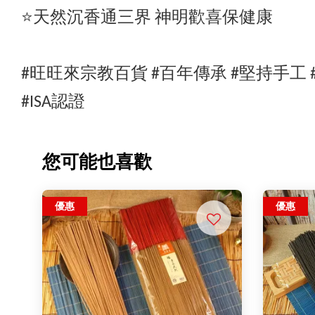
⭐️天然沉香通三界 神明歡喜保健康
#旺旺來宗教百貨 #百年傳承 #堅持手工 
#ISA認證
您可能也喜歡
優惠
優惠