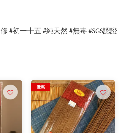
禪修 #初一十五 #純天然 #無毒 #SGS認證
優惠