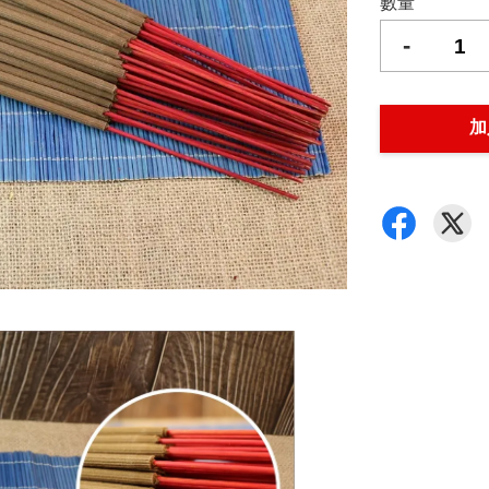
數量
-
加