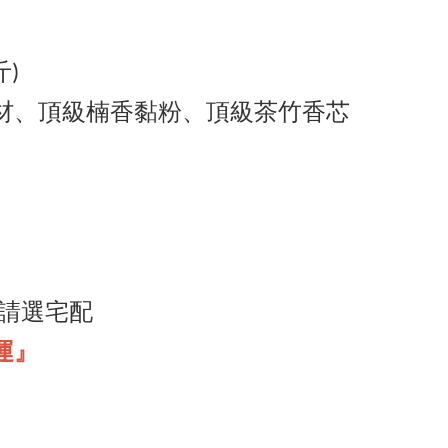
斤)
材、
頂級
楠香黏粉、頂級茶竹香芯
六 請選宅配
運』