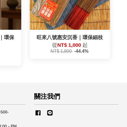
｜環保
旺來八號惠安沉香｜環保細枝
從
NT$ 1,000
起
NT$ 1,800
-44.4%
關注我們
500-
Facebook
Line
:00－PM