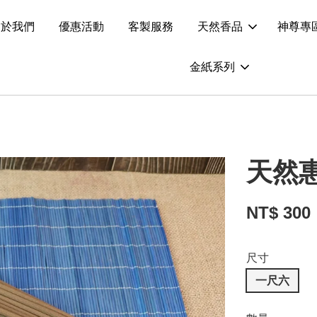
關於我們
優惠活動
客製服務
天然香品
神尊專
金紙系列
天然惠
NT$ 300
尺寸
一尺六