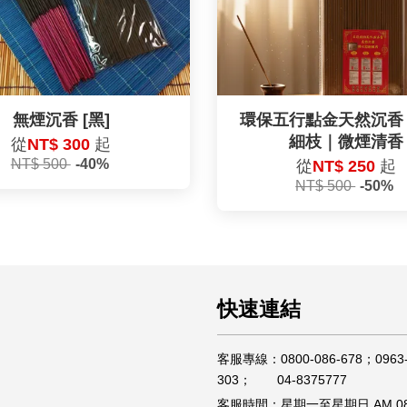
無煙沉香 [黑]
環保五行點金天然沉香
細枝｜微煙清香
從
NT$ 300
起
NT$ 500
-40%
從
NT$ 250
起
NT$ 500
-50%
快速連結
客服專線：0800-086-678；0963-
303； 04-8375777
客服時間：星期一至星期日 AM 08