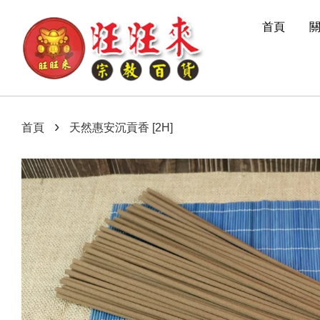
首頁
›
首頁
天然惠安沉貢香 [2H]