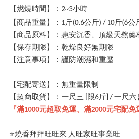
【燃燒時間】：2~3小時
【商品重量】：1斤(0.6公斤) / 10斤
(6公
【商品原料】：惠安沉香、
頂級
天然藥
【保存期限】：乾燥良好無期限
【注意事項】：謹防潮濕和重壓
【宅配寄送】
：
無重量限制
【超商取貨】
：一尺三 [
限6斤] / 一尺
『滿1000元超取免運、滿2000元宅配免
⭐️燒香拜拜旺旺來 人旺家旺事業旺