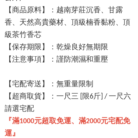
【商品原料】：
越南芽莊沉香
、甘露
香
、天然高貴藥材
、
頂級
楠香黏粉、頂
級茶竹香芯
【保存期限】：乾燥良好無期限
【注意事項】：謹防潮濕和重壓
【宅配寄送】
：
無重量限制
【超商取貨】
：一尺三 [
限6斤] / 一尺六
請選宅配
『滿1000元超取免運、滿2000元宅配免
運』