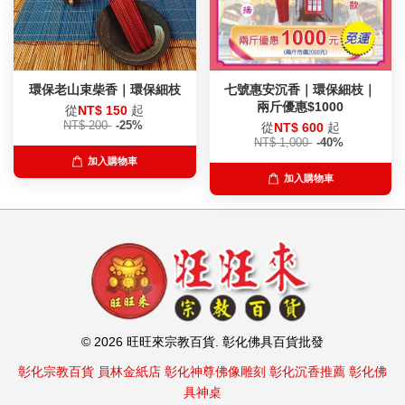
環保老山束柴香｜環保細枝
七號惠安沉香｜環保細枝｜
兩斤優惠$1000
從
NT$ 150
起
NT$ 200
-25%
從
NT$ 600
起
NT$ 1,000
-40%
加入購物車
加入購物車
© 2026 旺旺來宗教百貨. 彰化佛具百貨批發
彰化宗教百貨
員林金紙店
彰化神尊佛像雕刻
彰化沉香推薦
彰化佛
具神桌