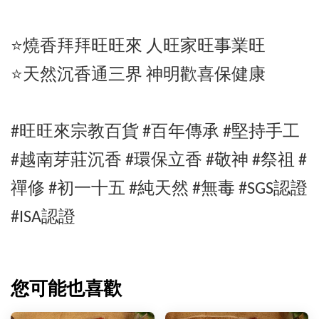
⭐️燒香拜拜旺旺來 人旺家旺事業旺
⭐️天然沉香通三界 神明歡喜保健康
#旺旺來宗教百貨 #百年傳承 #堅持手工
#
越南芽莊沉香
#環保立香 #敬神 #祭祖 #
禪修 #初一十五 #純天然 #無毒 #SGS認證
#ISA認證
您可能也喜歡