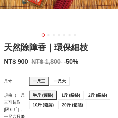
天然除障香｜環保細枝
NT$ 900
NT$ 1,800
-50%
尺寸
一尺三
一尺六
規格（一尺
半斤 (罐裝)
1斤 (袋裝)
2斤 (袋裝)
三可超取
10斤 (箱裝)
20斤 (箱裝)
[限６斤] ，
一尺六只能