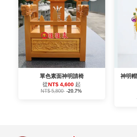
單色素面神明請椅
神明帽 
從
NT$ 4,600
起
NT$ 5,800
-20.7%