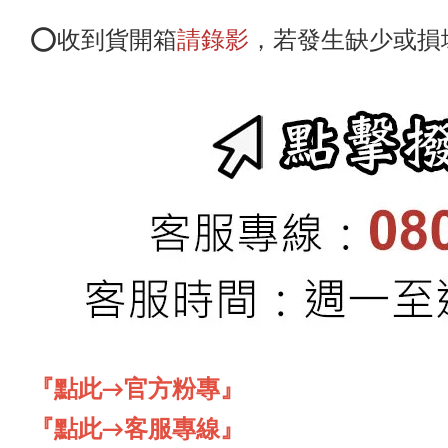
⭕️收到貨開箱
請錄影
，若發生缺少或損
『點此→
官方粉專
』
『點此→
客服專線
』