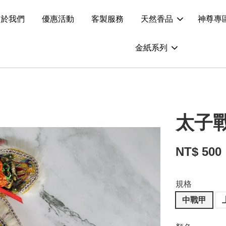
關於我們
優惠活動
客製服務
天然香品
神尊專
金紙系列
太子
NT$ 500
規格
中戰甲