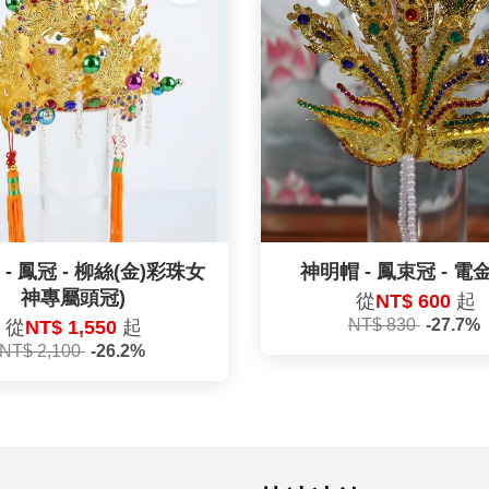
- 鳳冠 - 柳絲(金)彩珠女
神明帽 - 鳳束冠 - 電
神專屬頭冠)
從
NT$ 600
起
NT$ 830
-27.7%
從
NT$ 1,550
起
NT$ 2,100
-26.2%