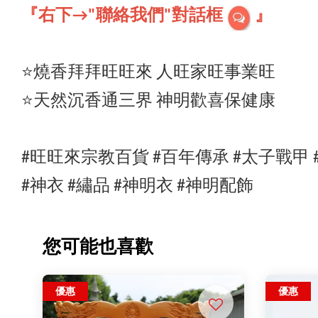
『右下
→
"聯絡我們"對話框
』
⭐️燒香拜拜旺旺來 人旺家旺事業旺
⭐️天然沉香通三界 神明歡喜保健康
#旺旺來宗教百貨 #百年傳承
#太子戰甲
#
神衣
#繡品
#神明衣
#神明配飾
您可能也喜歡
優惠
優惠