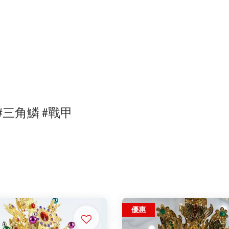
#
三角鱗
#戰甲
優惠