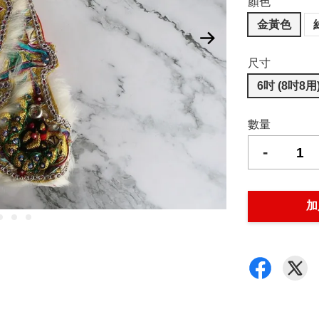
顏色
金黃色
尺寸
6吋 (8吋8用
數量
-
加