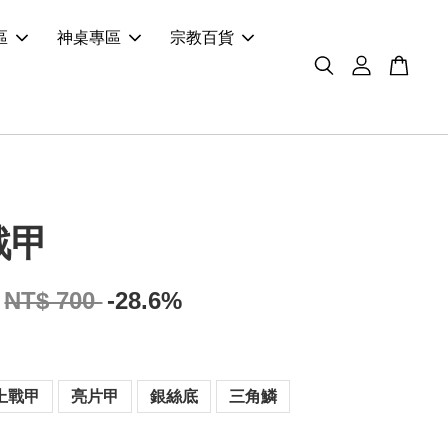
區
神桌專區
宗教百貨
戰甲
NT$ 700
-28.6%
上戰甲
亮片甲
銀絲底
三角鱗