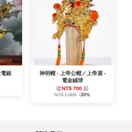
金電銀
神明帽 - 上帝公帽／上帝眉 -
電金絨球
從
NT$ 700
起
NT$ 1,000
-30%