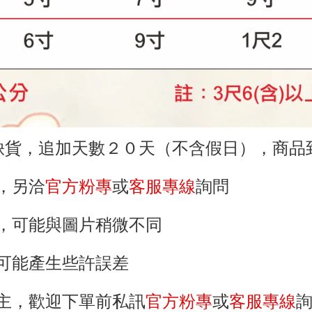
缺貨
，追加天數２０天（不含假日）
，商品
，
另洽
官方粉專
或
客服專線
詢問
，可能與圖片稍微不同
可能產生些許誤差
主
，歡迎下單前
私訊
官方粉專
或
客服專線