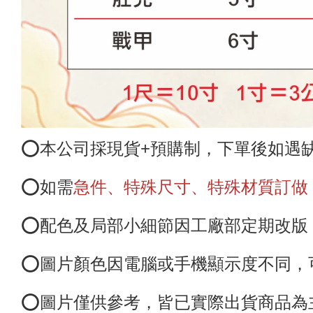
⭕️本公司採現貨+預購制，下單後如遇
⭕️如需
急件、特殊尺寸
、特殊材質
訂做
⭕️配色及局部小細節
因工廠部定期改版
⭕️圖
片顏色因電腦或手機顯示度不同，
⭕️圖片僅供參考
，皆已實際出貨商品為