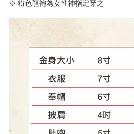
※ 粉色龍袍為女性神指定穿之