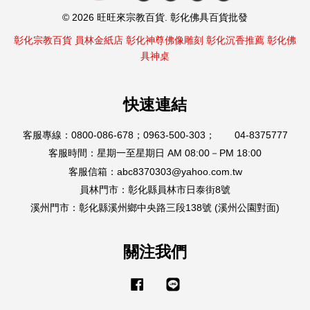
© 2026 旺旺來宗教百貨. 彰化佛具百貨批發
彰化宗教百貨
員林金紙店
彰化神尊佛像雕刻
彰化沉香推薦
彰化佛
具神桌
快速連結
客服專線：0800-086-678；0963-500-303； 04-8375777
客服時間：星期一至星期日 AM 08:00－PM 18:00
客服信箱：abc8370303@yahoo.com.tw
員林門市：彰化縣員林市日泰街8號
溪州門市：彰化縣溪州鄉中央路三段138號 (溪州公園對面)
關注我們
Facebook
Line