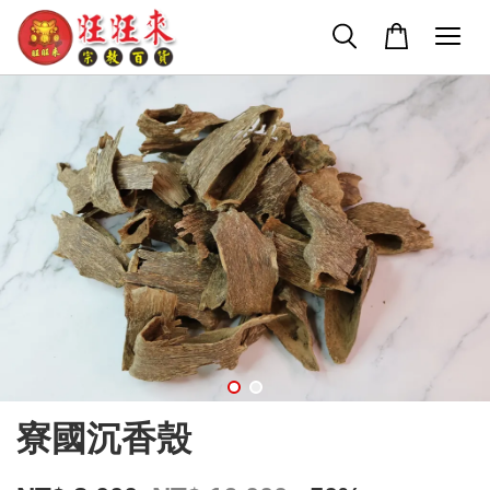
寮國沉香殼