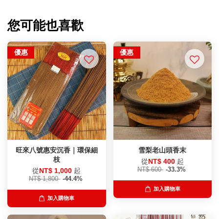
您可能也喜歡
優惠
優惠
旺來八號惠安沉香｜環保細
雪梨老山頭香末
枝
從
NT$ 400
起
NT$ 600
-33.3%
從
NT$ 1,000
起
NT$ 1,800
-44.4%
加入購物車
加入購物車