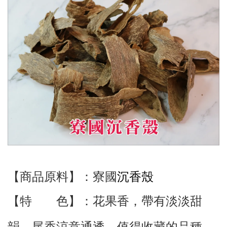
沉香
殼
【商品原料】：寮國
【特 色】
：花果香
，帶有淡淡甜
韻
，
尾香涼意通透，值得收藏的品種