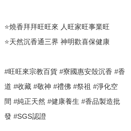
⭐️燒香拜拜旺旺來 人旺家旺事業旺
⭐️天然沉香通三界 神明歡喜保健康
#旺旺來宗教百貨 #
寮國惠安殼沉香
#香
道
#
收藏
#敬神
#禮佛
#祭祖
#淨化空
間
#純正天然
#健康養生 #
香品製造批
發 #SGS認證