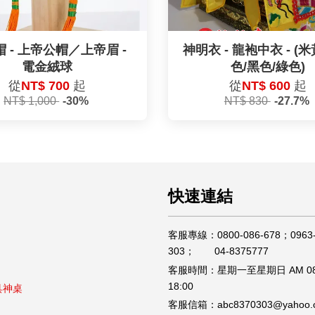
 - 上帝公帽／上帝眉 -
神明衣 - 龍袍中衣 - (
電金絨球
色/黑色/綠色)
從
NT$ 700
起
從
NT$ 600
起
NT$ 1,000
-30%
NT$ 830
-27.7%
快速連結
客服專線：0800-086-678；0963-
303； 04-8375777
客服時間：星期一至星期日 AM 08
18:00
具神桌
客服信箱：abc8370303@yahoo.c