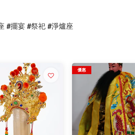
座 
#
擺宴 #祭祀 
#淨爐座
優惠