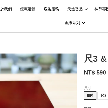
關於我們
優惠活動
客製服務
天然香品
神尊專
金紙系列
尺3 
NT$ 590
尺寸
9吋
尺3