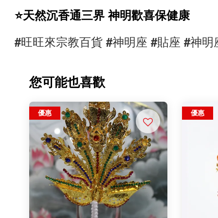
⭐️天然沉香通三界 神明歡喜保健康
#旺旺來宗教百貨 
#神明座 #貼座 #神明
您可能也喜歡
優惠
優惠