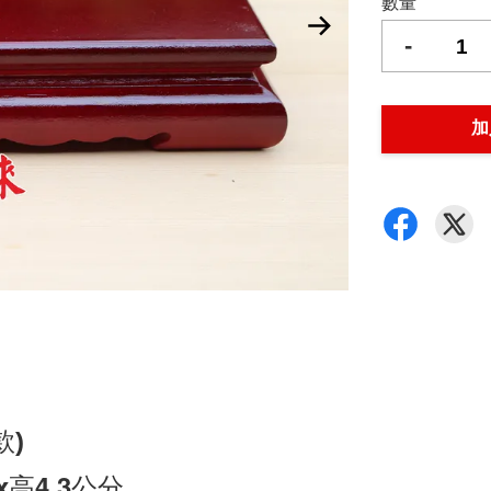
數量
-
加
款)
x
高4.3公分