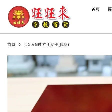
首頁
›
首頁
尺3 & 9吋 神明貼座(低款)