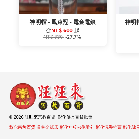
神明帽 - 鳳束冠 - 電金電銀
神明帽
從
NT$ 600
起
NT$ 830
-27.7%
© 2026 旺旺來宗教百貨. 彰化佛具百貨批發
彰化宗教百貨
員林金紙店
彰化神尊佛像雕刻
彰化沉香推薦
彰化佛