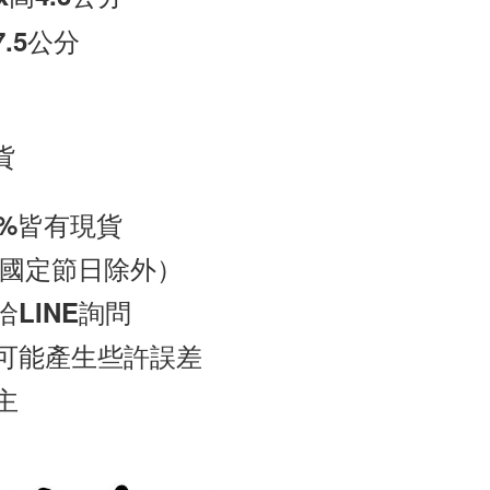
7.5公分
貨
0%皆有現貨
點（國定節日除外）
LINE詢問
可能產生些許誤差
主