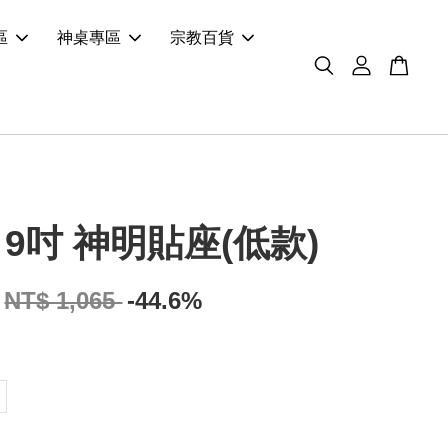
區
神桌專區
宗教百貨
& 9吋 神明貼座(低款)
NT$ 1,065
-44.6%