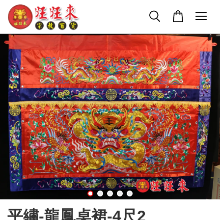
平繡-龍鳳桌裙-4尺2