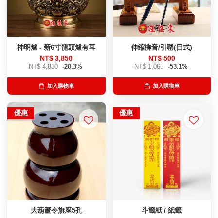
神明爐 - 新6寸龍頭爐有耳
伸縮柳音/引罄(日式)
NT$ 3,850
NT$ 500
NT$ 4,830
-20.3%
NT$ 1,065
-53.1%
加入購物車
加入購物車
優惠
優惠
大葫蘆令旗座5孔
斗籤紙 / 紙籤