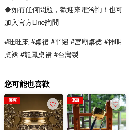
◆如有任何問題，歡迎來電洽詢！也可
加入官方Line詢問
#旺旺來 #桌裙 #
平
繡 
#宮廟桌裙
 #神明
桌裙 #龍鳳桌裙
#台灣製
您可能也喜歡
優惠
優惠