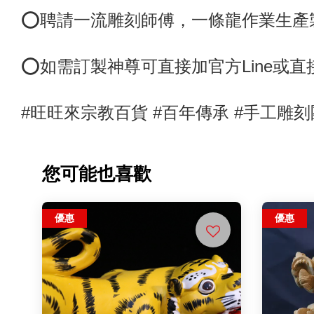
⭕️聘請一流雕刻師傅，
一條龍作業生產
⭕
如需訂製神尊可直接加官方Line或
#旺旺來宗教百貨 #百年傳承 #手工雕刻
您可能也喜歡
優惠
優惠