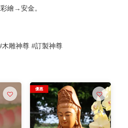
→彩繪→安金。
#木雕神尊
#訂製神尊
優惠