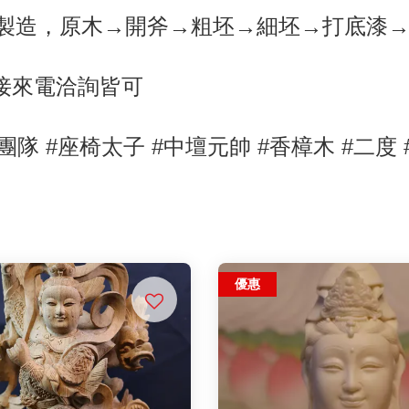
製造，原木→開斧→粗坯→細坯→打底漆
直接來電洽詢皆可
團隊 #座椅太子
#中壇元帥
#香樟木
#二度
優惠