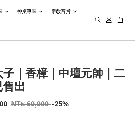
區
神桌專區
宗教百貨
太子｜香樟｜中壇元帥｜二
已售出
000
NT$ 60,000
-25%