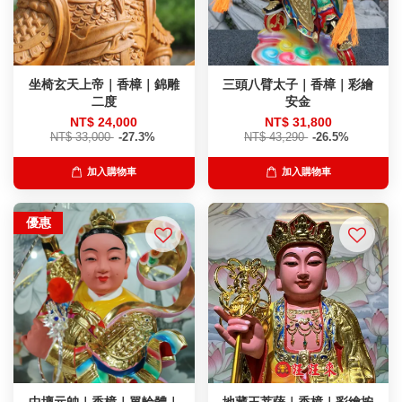
坐椅玄天上帝｜香樟｜錦雕
三頭八臂太子｜香樟｜彩繪
二度
安金
NT$ 24,000
NT$ 31,800
NT$ 33,000
-27.3%
NT$ 43,290
-26.5%
加入購物車
加入購物車
優惠
中壇元帥｜香樟｜單輪體｜
地藏王菩薩｜香樟｜彩繪按