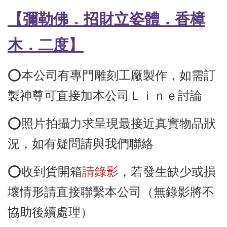
【彌勒佛
．招財立姿體．香樟
木
．二度
】
⭕️本公司有專門雕刻工廠製作，如需訂
製神尊可直接加本公司Ｌｉｎｅ討論
⭕️照片拍攝力求呈現最接近真實物品狀
況，如有疑問請與我們聯絡
⭕️收到貨開箱
請錄影
，若發生缺少或損
壞情形請直接聯繫本公司（無錄影將不
協助後續處理）