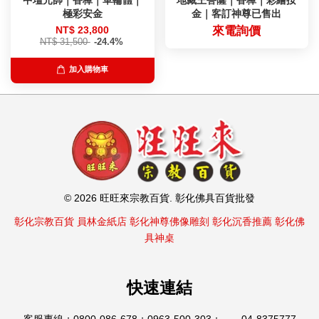
極彩安金
金｜客訂神尊已售出
NT$ 23,800
來電詢價
NT$ 31,500
-24.4%
加入購物車
© 2026 旺旺來宗教百貨. 彰化佛具百貨批發
彰化宗教百貨
員林金紙店
彰化神尊佛像雕刻
彰化沉香推薦
彰化佛
具神桌
快速連結