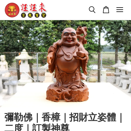
彌勒佛｜香樟｜招財立姿體｜
二度｜訂製神尊