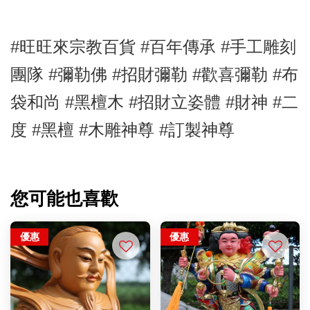
#旺旺來宗教百貨 #百年傳承 #手工雕刻
團隊 #彌勒佛
#招財彌勒
#歡喜彌勒 #布
袋和尚
#黑檀木
#招財立姿體
#財神
#二
度
#黑檀
#木雕神尊
#訂製神尊
您可能也喜歡
優惠
優惠