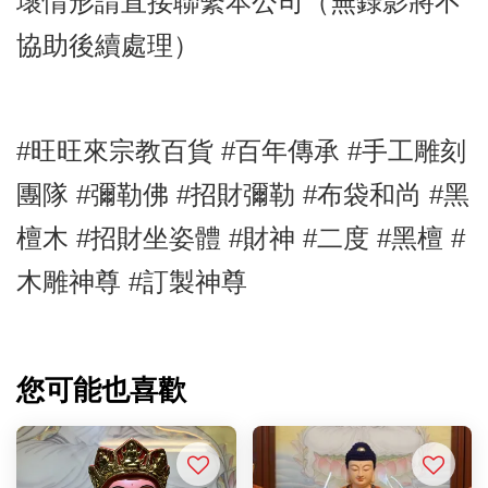
壞情形請直接聯繫本公司（無錄影將不
協助後續處理）
#旺旺來宗教百貨 #百年傳承 #手工雕刻
團隊 #彌勒佛
#招財彌勒
#布袋和尚
#黑
檀木
#招財坐姿體
#財神
#二度
#黑檀
#
木雕神尊
#訂製神尊
您可能也喜歡