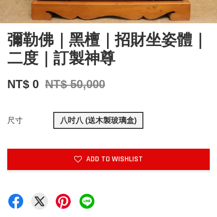
彌勒佛｜黑檀｜招財坐姿體｜
二度｜訂製神尊
NT$ 0
NT$ 50,000
尺寸
八吋八 (送木製玻璃盒)
ADD TO WISHLIST