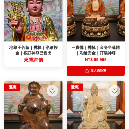
地藏王菩薩｜香樟｜彩繪按
三寶佛｜香樟｜金身坐蓮體
金｜客訂神尊已售出
｜彩繪安金｜訂製神尊
來電詢價
NT$ 99,999
加入購物車
優惠
優惠