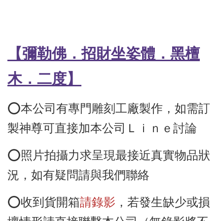
【彌勒佛
．招財坐姿體．黑檀
木
．二度
】
⭕️本公司有專門雕刻工廠製作，如需訂
製神尊可直接加本公司Ｌｉｎｅ討論
⭕️照片拍攝力求呈現最接近真實物品狀
況，如有疑問請與我們聯絡
⭕️收到貨開箱
請錄影
，若發生缺少或損