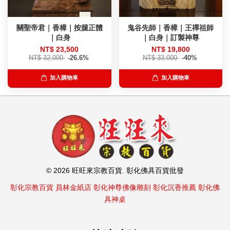
關聖帝君｜香樟｜按腿正體
鬼谷先師｜香樟｜王禪祖師
｜白身
｜白身｜訂製神尊
NT$ 23,500
NT$ 19,800
NT$ 32,000
-26.6%
NT$ 33,000
-40%
加入購物車
加入購物車
© 2026 旺旺來宗教百貨. 彰化佛具百貨批發
彰化宗教百貨
員林金紙店
彰化神尊佛像雕刻
彰化沉香推薦
彰化佛
具神桌