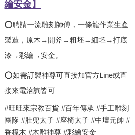
繪安金】
⭕️聘請一流雕刻師傅，
一條龍作業生產
製造，原木→開斧→粗坯→細坯→打底
漆→彩繪→安金。
⭕
如需訂製神尊可直接加官方Line或直
接來電洽詢皆可
#旺旺來宗教百貨 #百年傳承 #手工雕刻
團隊 #肚兜太子
#座椅太子 #中壇元帥
#
香樟木
#木雕神尊 #彩繪安金