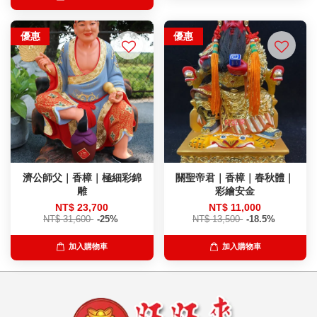
優惠
優惠
濟公師父｜香樟｜極細彩錦
關聖帝君｜香樟｜春秋體｜
雕
彩繪安金
NT$ 23,700
NT$ 11,000
NT$ 31,600
-25%
NT$ 13,500
-18.5%
加入購物車
加入購物車