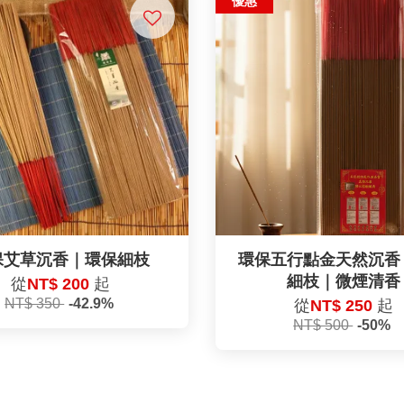
優惠
保艾草沉香｜環保細枝
環保五行點金天然沉香
細枝｜微煙清香
從
NT$ 200
起
NT$ 350
-42.9%
從
NT$ 250
起
NT$ 500
-50%