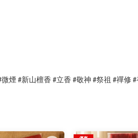
#微煙
#
新山檀
香
#立香 #敬神 #祭祖 #禪修 #