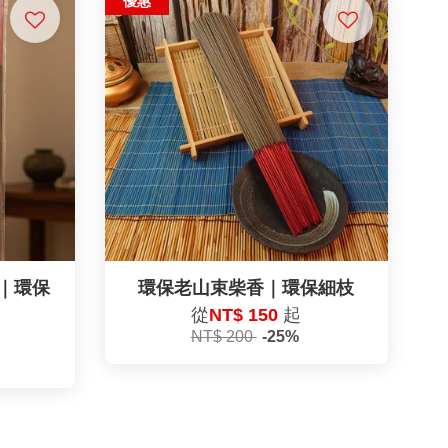
優惠
｜環保
環保老山束柴香｜環保細枝
從
NT$ 150
起
NT$ 200
-25%