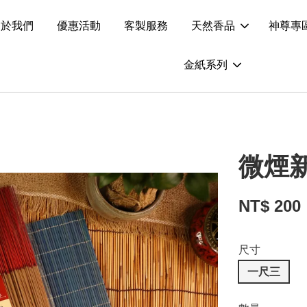
關於我們
優惠活動
客製服務
天然香品
神尊專
金紙系列
微煙
NT$ 200
尺寸
一尺三