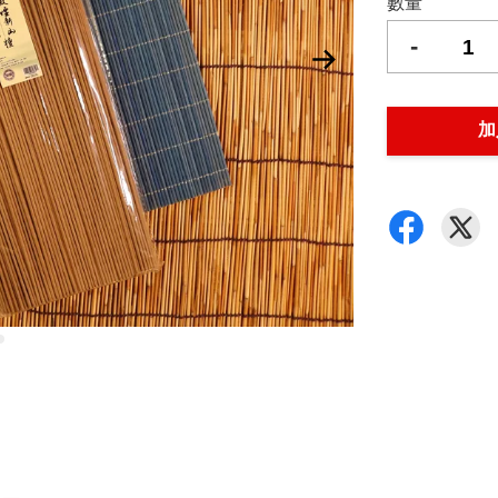
數量
-
加