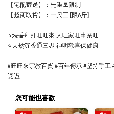
【宅配寄送】
：
無重量限制
【超商取貨】
：一尺三 [
限6斤]
⭐️燒香拜拜旺旺來 人旺家旺事業旺
⭐️天然沉香通三界 神明歡喜保健康
#旺旺來宗教百貨 #百年傳承 #堅持手工
認證
您可能也喜歡