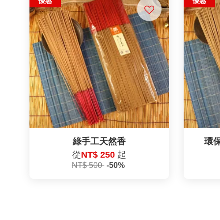
優惠
優惠
綠手工天然香
環
從
NT$ 250
起
NT$ 500
-50%