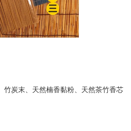
、
竹炭末
、
天然
楠香黏粉、天然茶竹香芯