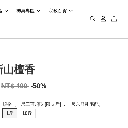
區
神桌專區
宗教百貨
新山檀香
NT$ 400
-50%
規格（一尺三可超取 [限６斤] ，一尺六只能宅配）
1斤
10斤