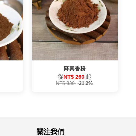
降真香粉
從
NT$ 260
起
NT$ 330
-21.2%
關注我們