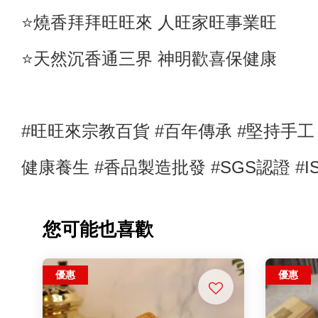
⭐️燒香拜拜旺旺來 人旺家旺事業旺
⭐️天然沉香通三界 神明歡喜保健康
#旺旺來宗教百貨 #百年傳承 #堅持手
健康養生 #
香品製造批發 #SGS認證
#
您可能也喜歡
優惠
優惠