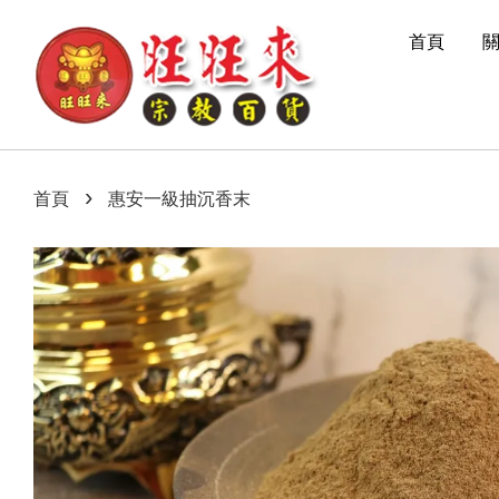
首頁
›
首頁
惠安一級抽沉香末