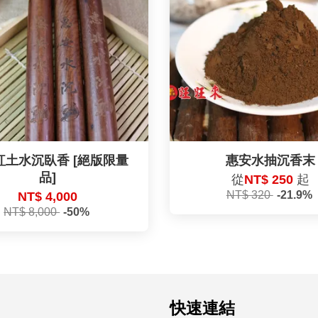
紅土水沉臥香 [絕版限量
惠安水抽沉香末
品]
從
NT$ 250
起
NT$ 320
-21.9%
NT$ 4,000
NT$ 8,000
-50%
快速連結