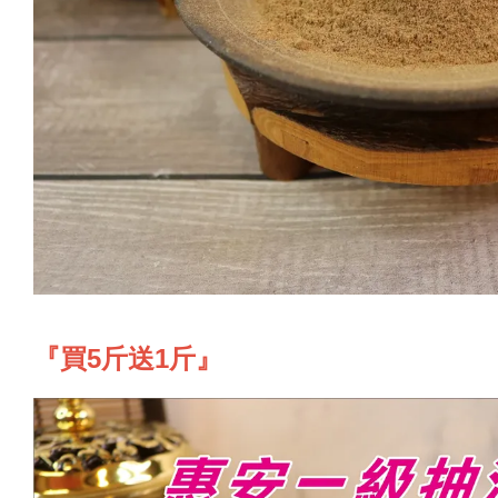
『買5斤送1斤』