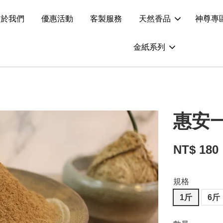
關於我們
優惠活動
客製服務
天然香品
神尊專
金紙系列
惠安
NT$ 180
規格
1斤
6斤