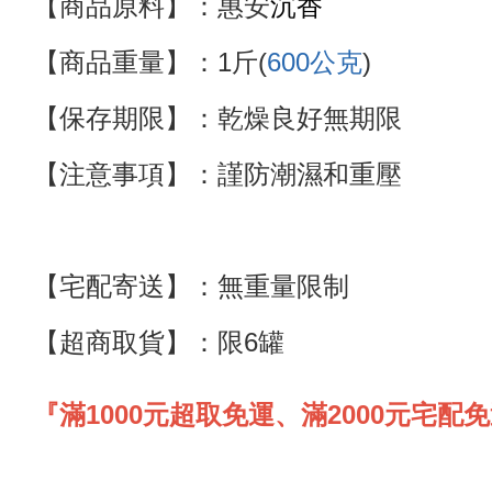
沉
香
【商品原料】：惠安
【商品重量】：
1斤(
600公克
)
【保存期限】：乾燥良好無期限
【注意事項】：謹防潮濕和重壓
【宅配寄送】
：
無重量限制
【超商取貨】
：限6罐
『滿1000元超取免運、滿2000元宅配