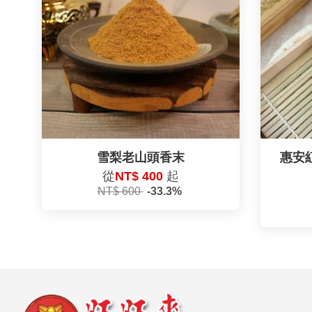
雪梨老山頭香末
惠安
從
NT$ 400
起
NT$ 600
-33.3%