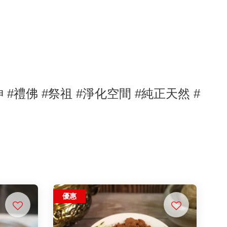
神
#禮佛
#祭祖
#淨化空間
#純正天然
#
優惠