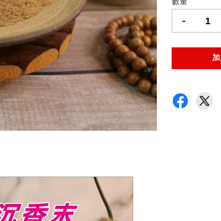
數量
-
加