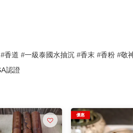
工
#香道
#一級泰國水抽沉
#香末
#香粉 #敬
ISA認證
優惠