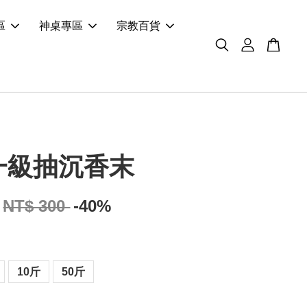
區
神桌專區
宗教百貨
一級抽沉香末
NT$ 300
-40%
10斤
50斤