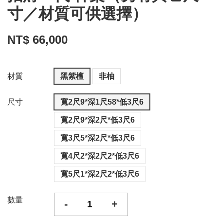
寸／材質可供選擇）
NT$ 66,000
材質
黑紫檀
非柚
尺寸
寬2尺9*深1尺58*低3尺6
寬2尺9*深2尺*低3尺6
寬3尺5*深2尺*低3尺6
寬4尺2*深2尺2*低3尺6
寬5尺1*深2尺2*低3尺6
數量
-
+