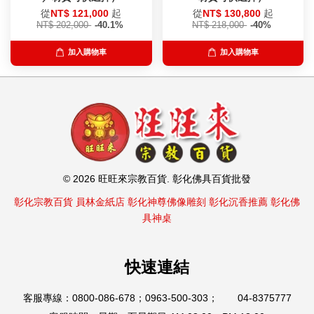
從
NT$ 121,000
起
從
NT$ 130,800
起
NT$ 202,000
-40.1%
NT$ 218,000
-40%
加入購物車
加入購物車
© 2026 旺旺來宗教百貨. 彰化佛具百貨批發
彰化宗教百貨
員林金紙店
彰化神尊佛像雕刻
彰化沉香推薦
彰化佛
具神桌
快速連結
客服專線：0800-086-678；0963-500-303； 04-8375777