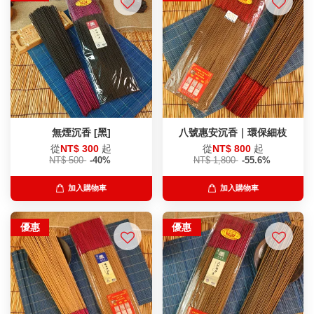
無煙沉香 [黑]
八號惠安沉香｜環保細枝
從
NT$ 300
起
從
NT$ 800
起
NT$ 500
-40%
NT$ 1,800
-55.6%
加入購物車
加入購物車
優惠
優惠