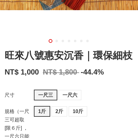
旺來八號惠安沉香｜環保細枝
NT$ 1,000
NT$ 1,800
-44.4%
尺寸
一尺三
一尺六
規格（一尺
1斤
2斤
10斤
三可超取
[限６斤] ，
一尺六只能