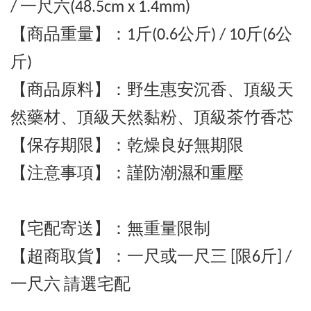
/ 一尺六(48.5cm x 1.4mm)
【商品重量】：1斤(0.6公斤) / 10斤
(6公
斤)
【商品原料】：野生惠安沉香、
頂級
天
然藥材、
頂級
天然黏粉、頂級茶竹香芯
【保存期限】：乾燥良好無期限
【注意事項】：謹防潮濕和重壓
【宅配寄送】
：
無重量限制
【超商取貨】
：一尺或一尺三 [
限6斤] /
一尺六 請選宅配