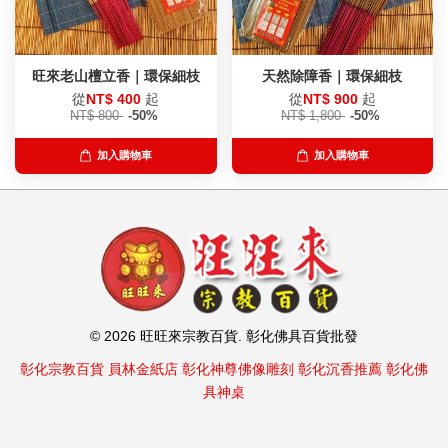
旺來老山檀立香｜環保細枝
天然除障香｜環保細枝
從
NT$ 400
起
從
NT$ 900
起
NT$ 800
-50%
NT$ 1,800
-50%
加入購物車
加入購物車
© 2026 旺旺來宗教百貨. 彰化佛具百貨批發
彰化宗教百貨
員林金紙店
彰化神尊佛像雕刻
彰化沉香推薦
彰化佛
具神桌