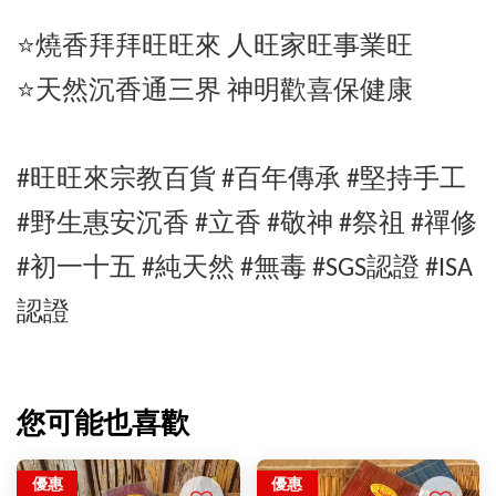
⭐️燒香拜拜旺旺來 人旺家旺事業旺
⭐️天然沉香通三界 神明歡喜保健康
#旺旺來宗教百貨 #百年傳承 #堅持手工
#
野生惠安沉
香 #立香 #敬神 #祭祖 #禪修
#初一十五 #純天然 #無毒 #SGS認證 #ISA
認證
您可能也喜歡
優惠
優惠