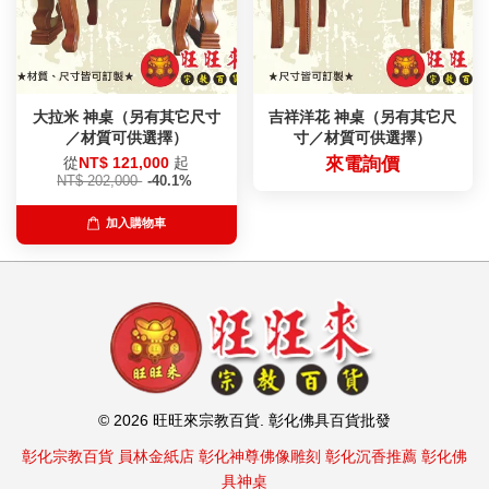
大拉米 神桌（另有其它尺寸
吉祥洋花 神桌（另有其它尺
／材質可供選擇）
寸／材質可供選擇）
從
NT$ 121,000
起
來電詢價
NT$ 202,000
-40.1%
加入購物車
© 2026 旺旺來宗教百貨. 彰化佛具百貨批發
彰化宗教百貨
員林金紙店
彰化神尊佛像雕刻
彰化沉香推薦
彰化佛
具神桌