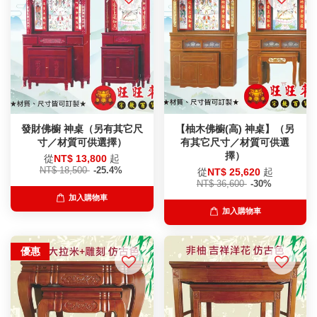
發財佛櫥 神桌（另有其它尺
【柚木佛櫥(高) 神桌】（另
寸／材質可供選擇）
有其它尺寸／材質可供選
擇）
從
NT$ 13,800
起
NT$ 18,500
-25.4%
從
NT$ 25,620
起
NT$ 36,600
-30%
加入購物車
加入購物車
優惠