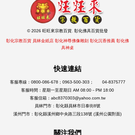
© 2026 旺旺來宗教百貨. 彰化佛具百貨批發
彰化宗教百貨
員林金紙店
彰化神尊佛像雕刻
彰化沉香推薦
彰化佛
具神桌
快速連結
客服專線：0800-086-678；0963-500-303； 04-8375777
客服時間：星期一至星期日 AM 08:00－PM 18:00
客服信箱：abc8370303@yahoo.com.tw
員林門市：彰化縣員林市日泰街8號
溪州門市：彰化縣溪州鄉中央路三段138號 (溪州公園對面)
關注我們