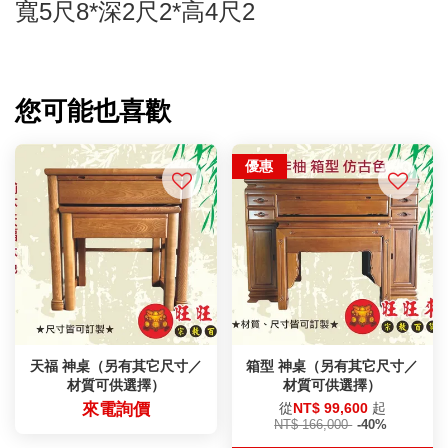
寬5尺8*深2尺2*高4尺2
您可能也喜歡
優惠
天福 神桌（另有其它尺寸／
箱型 神桌（另有其它尺寸／
材質可供選擇）
材質可供選擇）
來電詢價
從
NT$ 99,600
起
NT$ 166,000
-40%