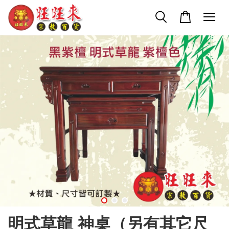
明式草龍 神桌（另有其它尺