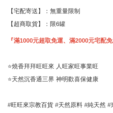
【宅配寄送】
：
無重量限制
【超商取貨】
：限6罐
『滿1000元超取免運、滿2000元宅配
⭐️燒香拜拜旺旺來 人旺家旺事業旺
⭐️天然沉香通三界 神明歡喜保健康
#旺旺來宗教百貨 #天然原料
#純天然
#