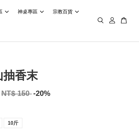
區
神桌專區
宗教百貨
山抽香末
NT$ 150
-20%
10斤