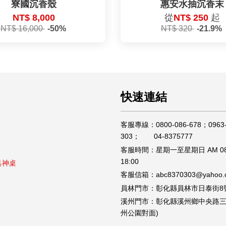
寮國沉香殼
惠安水抽沉香末
NT$ 8,000
從
NT$ 250
起
NT$ 16,000
-50%
NT$ 320
-21.9%
快速連結
客服專線：0800-086-678；0963-
303； 04-8375777
客服時間：星期一至星期日 AM 08
18:00
具神桌
客服信箱：abc8370303@yahoo.c
員林門市：彰化縣員林市日泰街8
溪州門市：彰化縣溪州鄉中央路三段
州公園對面)