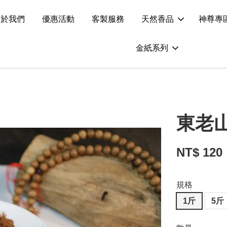
關於我們
優惠活動
客製服務
天然香品
神尊專
金紙系列
東老
NT$ 120
規格
1斤
5斤