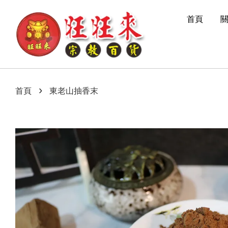
首頁
›
首頁
東老山抽香末