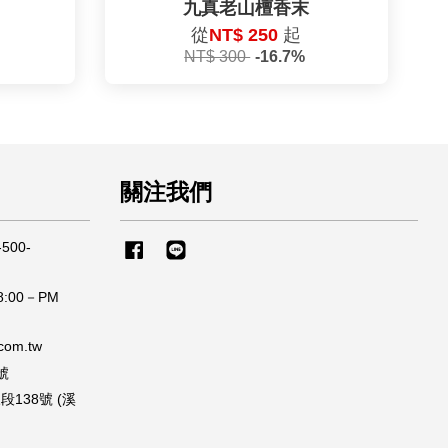
九真老山檀香末
從
NT$ 250
起
NT$ 300
-16.7%
關注我們
500-
Facebook
Line
:00－PM
om.tw
號
138號 (溪