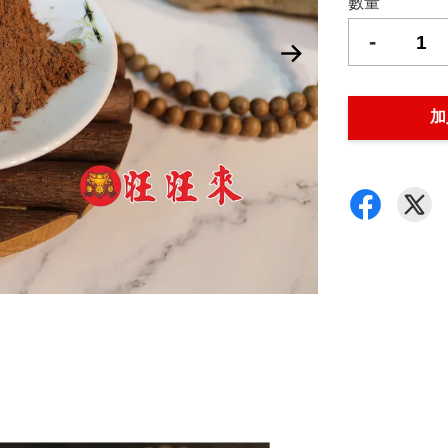
數量
-
加