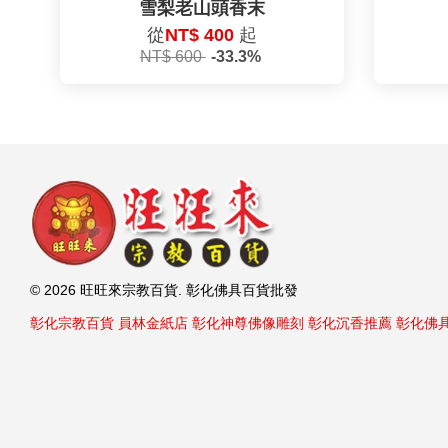
雪梨老山頭香末
從
NT$ 400
起
NT$ 600
-33.3%
© 2026 旺旺來宗教百貨. 彰化佛具百貨批發
彰化宗教百貨
員林金紙店
彰化神尊佛像雕刻
彰化沉香推薦
彰化佛