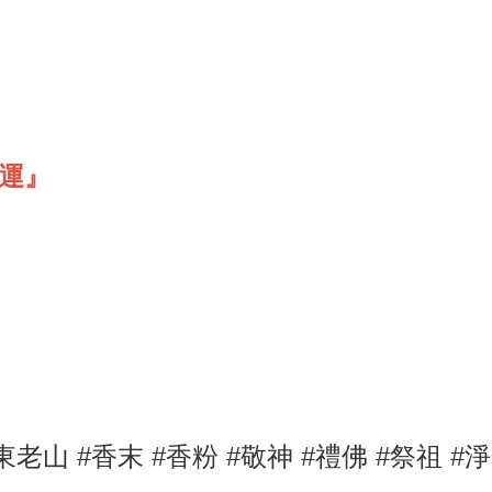
免運』
東老山
#香末
#香粉 #敬神
#禮佛
#祭祖
#