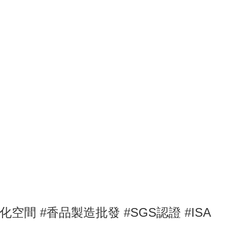
淨化空間
#
香品製造批發 #SGS認證
#ISA