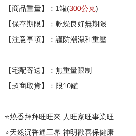
【商品重量】：1罐(
300公克
)
【保存期限】：乾燥良好無期限
【注意事項】：謹防潮濕和重壓
【宅配寄送】
：
無重量限制
【超商取貨】
：限10罐
⭐️燒香拜拜旺旺來 人旺家旺事業旺
⭐️天然沉香通三界 神明歡喜保健康