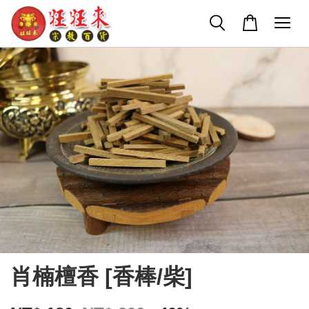
肖楠檀香 [香棒/柴]