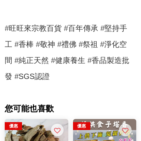
#旺旺來宗教百貨 #百年傳承 #堅持手
工
#香棒
#敬神
#禮佛
#祭祖
#淨化空
間
#純正天然
#健康養生 #
香品製造批
發 #SGS認證
您可能也喜歡
優惠
優惠