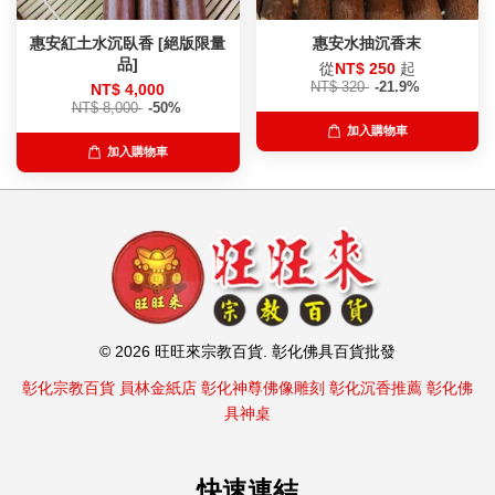
惠安紅土水沉臥香 [絕版限量
惠安水抽沉香末
品]
從
NT$ 250
起
NT$ 320
-21.9%
NT$ 4,000
NT$ 8,000
-50%
加入購物車
加入購物車
© 2026 旺旺來宗教百貨. 彰化佛具百貨批發
彰化宗教百貨
員林金紙店
彰化神尊佛像雕刻
彰化沉香推薦
彰化佛
具神桌
快速連結