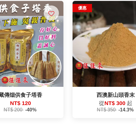
優惠
藏傳烟供食子塔香
西澳新山頭香末
NT$ 120
從
NT$ 300
起
NT$ 200
-40%
NT$ 350
-14.3%