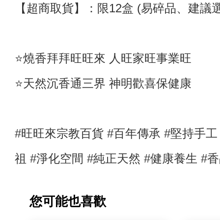
【超商取貨】
：限12盒 (
易碎品
、建議
⭐️燒香拜拜旺旺來 人旺家旺事業旺
⭐️天然沉香通三界 神明歡喜保健康
#旺旺來宗教百貨 #百年傳承 #堅持手
祖
#淨化空間
#純正天然
#健康養生
#
香
您可能也喜歡