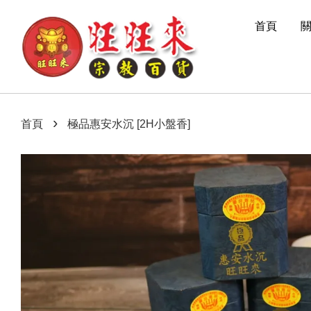
首頁
›
首頁
極品惠安水沉 [2H小盤香]