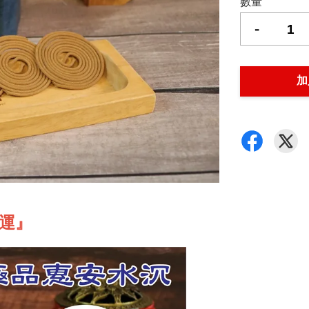
數量
-
加
免運』