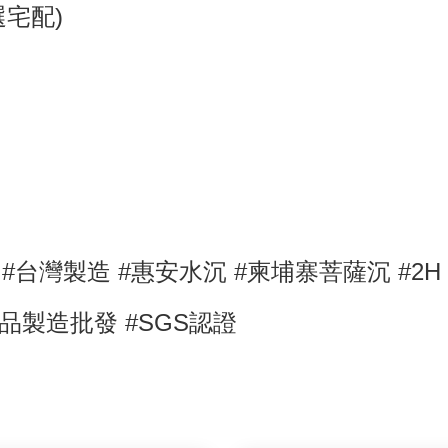
選宅配)
工
#台灣製造
#
惠安水沉
#
柬埔寨菩薩沉
#2H
品製造批發 #SGS認證