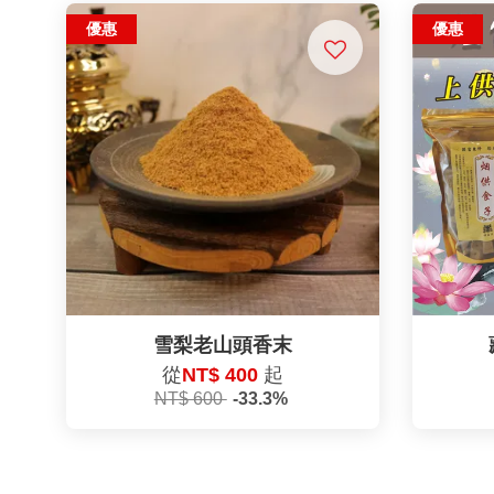
優惠
優惠
雪梨老山頭香末
從
NT$ 400
起
NT$ 600
-33.3%