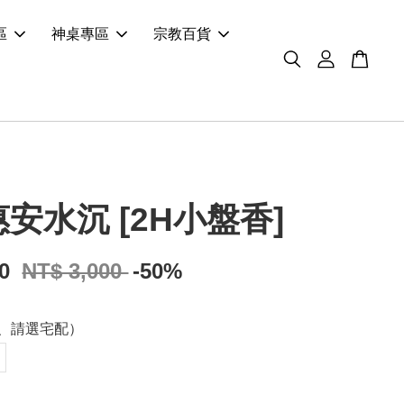
區
神桌專區
宗教百貨
安水沉 [2H小盤香]
00
NT$ 3,000
-50%
、請選宅配）