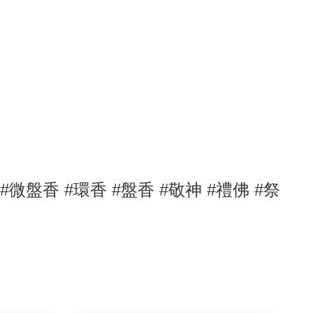
#
微盤香
#環香 #盤香
#敬神
#禮佛
#祭