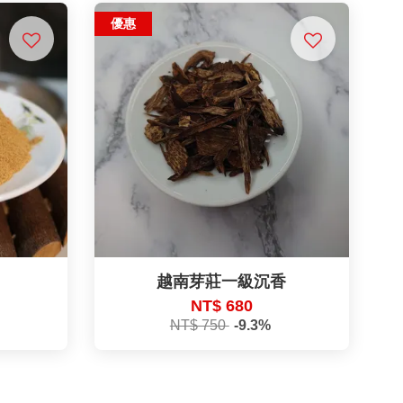
優惠
越南芽莊一級沉香
NT$ 680
NT$ 750
-9.3%