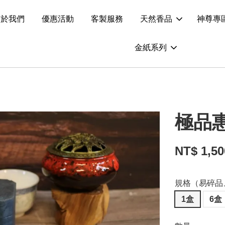
關於我們
優惠活動
客製服務
天然香品
神尊專
金紙系列
極品惠
NT$ 1,5
規格（易碎品
1盒
6盒