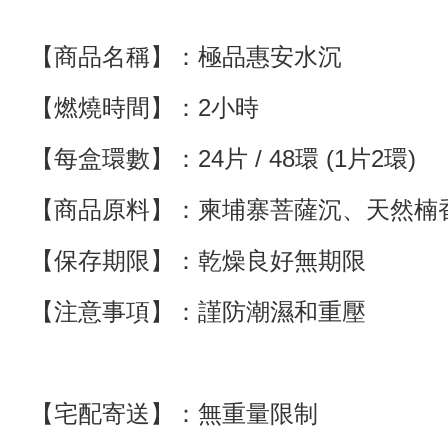
【商品名稱】：極品惠安水沉
【燃燒時間】：2小時
【每盒環數】：24片 / 48環 (1片2環)
【商品原料】：柬埔寨菩薩沉
、
天然楠
【保存期限】：乾燥良好無期限
【注意事項】：謹防潮濕和重壓
【宅配寄送】
：
無重量限制