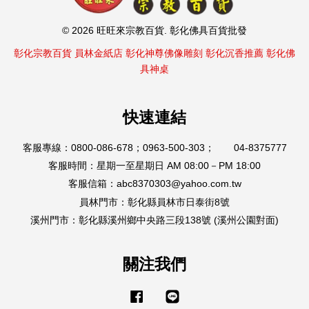
© 2026 旺旺來宗教百貨. 彰化佛具百貨批發
彰化宗教百貨
員林金紙店
彰化神尊佛像雕刻
彰化沉香推薦
彰化佛
具神桌
快速連結
客服專線：0800-086-678；0963-500-303； 04-8375777
客服時間：星期一至星期日 AM 08:00－PM 18:00
客服信箱：abc8370303@yahoo.com.tw
員林門市：彰化縣員林市日泰街8號
溪州門市：彰化縣溪州鄉中央路三段138號 (溪州公園對面)
關注我們
Facebook
Line