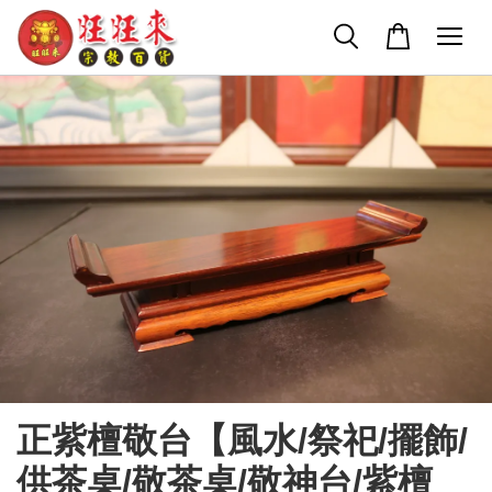
正紫檀敬台【風水/祭祀/擺飾/
供茶桌/敬茶桌/敬神台/紫檀