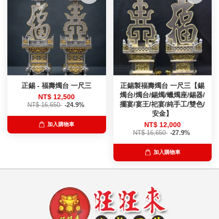
正錫 - 福壽燭台 一尺三
正錫製福壽燭台 一尺三【錫
燭台/燭台/錫燭/蠟燭座/錫器/
NT$ 12,500
擺宴/宴王/祀宴/純手工/雙色/
NT$ 16,650
-24.9%
安金】
NT$ 12,000
加入購物車
NT$ 16,650
-27.9%
加入購物車