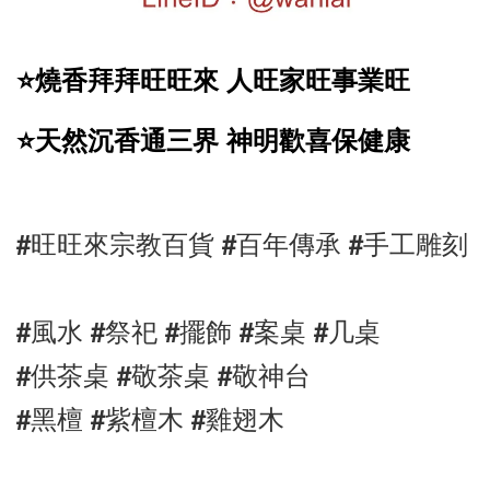
⭐️燒香拜拜旺旺來 人旺家旺事業旺
⭐️天然沉香通三界 神明歡喜保健康
#旺旺來宗教百貨 #百年傳承 #手工雕刻 
#風水 #祭祀 #擺飾 #案桌 #几桌
#供茶桌 #敬茶桌 #敬神台
#黑檀 #紫檀木 #雞翅木