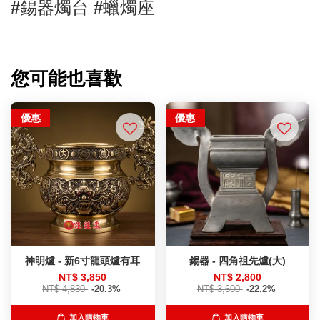
#錫器燭台 #蠟燭座
您可能也喜歡
優惠
優惠
神明爐 - 新6寸龍頭爐有耳
錫器 - 四角祖先爐(大)
NT$ 3,850
NT$ 2,800
NT$ 4,830
-20.3%
NT$ 3,600
-22.2%
加入購物車
加入購物車