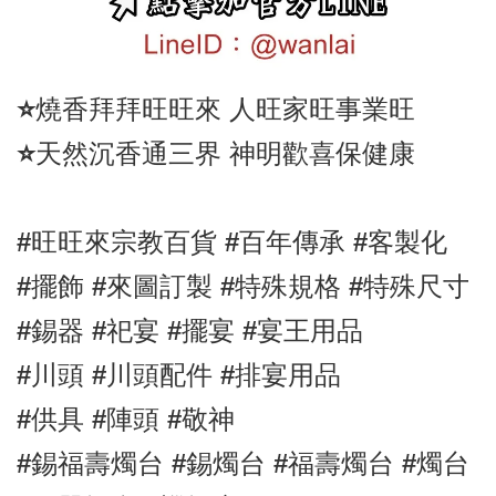
⭐️燒香拜拜旺旺來 人旺家旺事業旺
⭐️天然沉香通三界 神明歡喜保健康
#旺旺來宗教百貨 #百年傳承 #客製化  
#擺飾 #來圖訂製 #特殊規格 #特殊尺寸
#錫器 #祀宴 #擺宴 #宴王用品 
#川頭 #川頭配件 #排宴用品
#供具 #陣頭 #敬神
#錫福壽燭台 #錫燭台 #福壽燭台 #燭台 