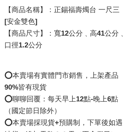
【商品名稱】：正錫福壽燭台 一尺三 
[安金雙色]
【商品尺寸】：寬12公分﹑高41公分﹑
口徑1.2公分
⭕️本賣場有實體門市銷售，上架產品
90%皆有現貨
⭕️聊聊回覆：每天早上12點-晚上6點
（國定節日除外）
⭕️本賣場採現貨+預購制，下單後如遇