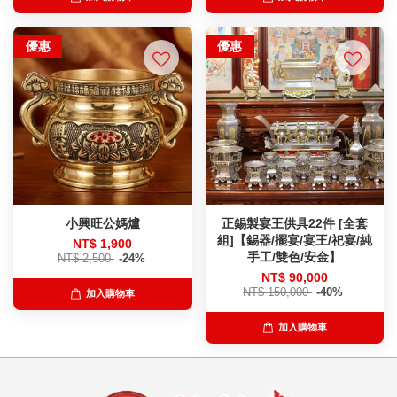
優惠
優惠
小興旺公媽爐
正錫製宴王供具22件 [全套
組]【錫器/擺宴/宴王/祀宴/純
NT$ 1,900
手工/雙色/安金】
NT$ 2,500
-24%
NT$ 90,000
NT$ 150,000
-40%
加入購物車
加入購物車