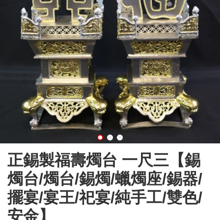
正錫製福壽燭台 一尺三【錫
燭台/燭台/錫燭/蠟燭座/錫器/
擺宴/宴王/祀宴/純手工/雙色/
安金】