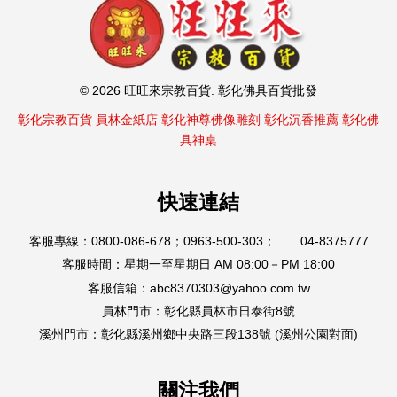
© 2026 旺旺來宗教百貨. 彰化佛具百貨批發
彰化宗教百貨
員林金紙店
彰化神尊佛像雕刻
彰化沉香推薦
彰化佛
具神桌
快速連結
客服專線：0800-086-678；0963-500-303； 04-8375777
客服時間：星期一至星期日 AM 08:00－PM 18:00
客服信箱：abc8370303@yahoo.com.tw
員林門市：彰化縣員林市日泰街8號
溪州門市：彰化縣溪州鄉中央路三段138號 (溪州公園對面)
關注我們