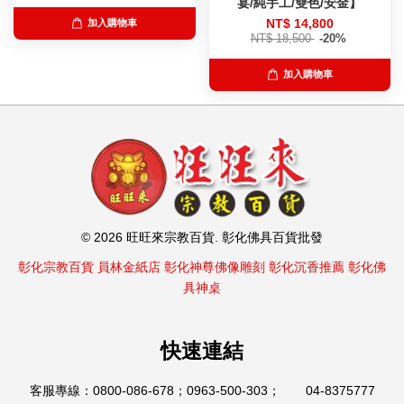
宴/純手工/雙色/安金】
NT$ 14,800
加入購物車
NT$ 18,500
-20%
加入購物車
© 2026 旺旺來宗教百貨. 彰化佛具百貨批發
彰化宗教百貨
員林金紙店
彰化神尊佛像雕刻
彰化沉香推薦
彰化佛
具神桌
快速連結
客服專線：0800-086-678；0963-500-303； 04-8375777