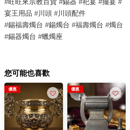
#旺旺來宗教百貨 
#錫器 #祀宴 #擺宴 #
宴王用品 
#川頭 #川頭配件
#錫福壽燭台 #錫燭台 #福壽燭台 #燭台 
#錫器燭台 #蠟燭座
您可能也喜歡
優惠
優惠