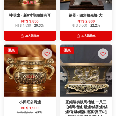
神明爐 - 新6寸龍頭爐有耳
錫器 - 四角祖先爐(大)
NT$ 3,850
NT$ 2,800
NT$ 4,830
-20.3%
NT$ 3,600
-22.2%
加入購物車
加入購物車
優惠
優惠
小興旺公媽爐
正錫製奏版馬槽爐 一尺三
【錫馬槽爐/錫爐/錫香爐/錫
NT$ 1,900
爐/香爐/錫器/擺宴/宴王/祀
NT$ 2,500
-24%