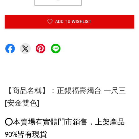
ADD TO WISHLIST
【商品名稱】：正錫福壽燭台 一尺三 
[安金雙色]
⭕️本賣場有實體門市銷售，上架產品
90%皆有現貨