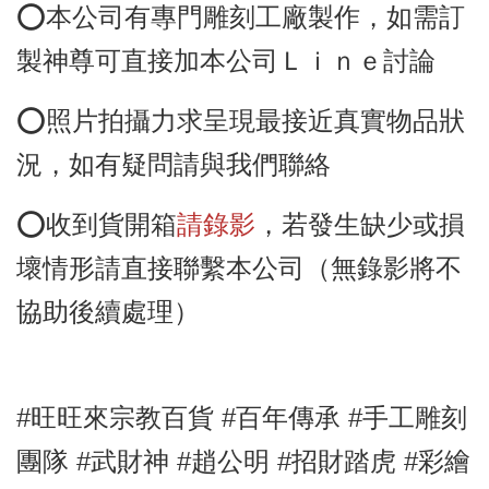
⭕️本公司有專門雕刻工廠製作，如需訂
製神尊可直接加本公司Ｌｉｎｅ討論
⭕️照片拍攝力求呈現最接近真實物品狀
況，如有疑問請與我們聯絡
⭕️收到貨開箱
請錄影
，若發生缺少或損
壞情形請直接聯繫本公司（無錄影將不
協助後續處理）
#旺旺來宗教百貨 #百年傳承 #手工雕刻
團隊 #武財神
#趙公明
#招財踏虎
#彩繪