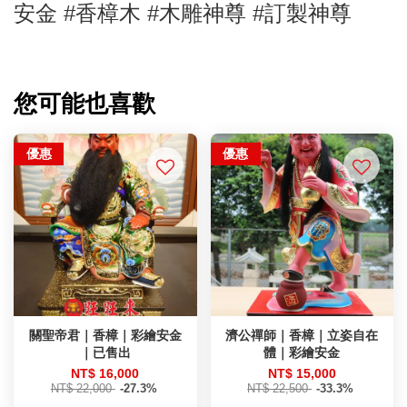
安金
#香樟
木
#木雕神尊
#訂製神尊
您可能也喜歡
優惠
優惠
關聖帝君｜香樟｜彩繪安金
濟公禪師｜香樟｜立姿自在
｜已售出
體｜彩繪安金
NT$ 16,000
NT$ 15,000
NT$ 22,000
-27.3%
NT$ 22,500
-33.3%