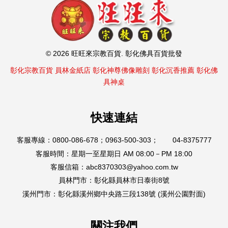
© 2026 旺旺來宗教百貨. 彰化佛具百貨批發
彰化宗教百貨
員林金紙店
彰化神尊佛像雕刻
彰化沉香推薦
彰化佛
具神桌
快速連結
客服專線：0800-086-678；0963-500-303； 04-8375777
客服時間：星期一至星期日 AM 08:00－PM 18:00
客服信箱：abc8370303@yahoo.com.tw
員林門市：彰化縣員林市日泰街8號
溪州門市：彰化縣溪州鄉中央路三段138號 (溪州公園對面)
關注我們