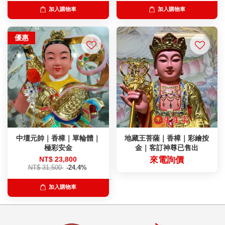
加入購物車
加入購物車
優惠
中壇元帥｜香樟｜單輪體｜
地藏王菩薩｜香樟｜彩繪按
極彩安金
金｜客訂神尊已售出
NT$ 23,800
來電詢價
NT$ 31,500
-24.4%
加入購物車