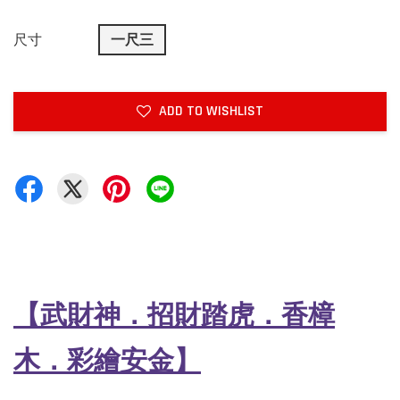
尺寸
一尺三
ADD TO WISHLIST
【武財神．招財踏虎．香樟
木
．彩繪安金
】