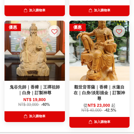
加入購物車
加入購物車
優惠
優惠
鬼谷先師｜香樟｜王禪祖師
觀世音菩薩｜香樟｜水蓮自
｜白身｜訂製神尊
在｜白身/淡彩描金｜訂製神
尊
NT$ 19,800
NT$ 33,000
-40%
從
NT$ 23,000
起
NT$ 40,000
-42.5%
加入購物車
加入購物車