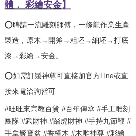
體
．
彩繪安金
】
⭕️聘請一流雕刻師傅，
一條龍作業生產
製造，原木→開斧→粗坯→細坯→打底
漆→彩繪→安金。
⭕
如需訂製神尊可直接加官方Line或直
接來電洽詢皆可
#旺旺來宗教百貨 #百年傳承 #手工雕刻
團隊 #武財神
#踏虎財神 #手持九節鞭 #
手拿聚寶盆
#香樟木
#木雕神尊 #彩繪