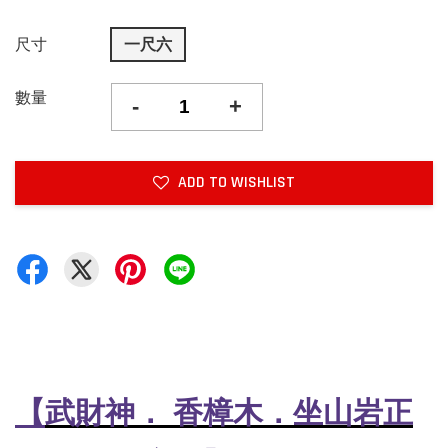
尺寸
一尺六
數量
-
+
ADD TO WISHLIST
【
武財神
．
香樟木．坐山岩正