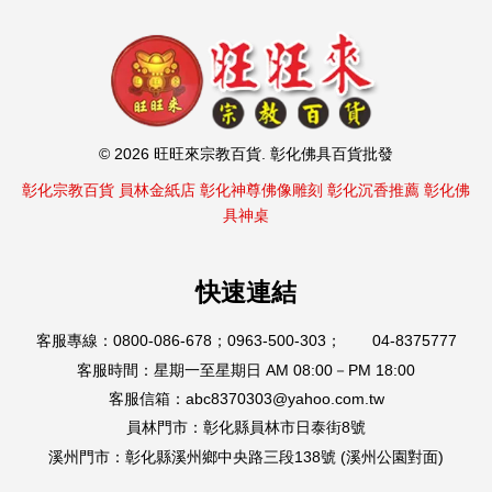
© 2026 旺旺來宗教百貨. 彰化佛具百貨批發
彰化宗教百貨
員林金紙店
彰化神尊佛像雕刻
彰化沉香推薦
彰化佛
具神桌
快速連結
客服專線：0800-086-678；0963-500-303； 04-8375777
客服時間：星期一至星期日 AM 08:00－PM 18:00
客服信箱：abc8370303@yahoo.com.tw
員林門市：彰化縣員林市日泰街8號
溪州門市：彰化縣溪州鄉中央路三段138號 (溪州公園對面)